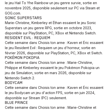
le jeu Hail To Yhe Rainbow un jeu genre survie, sortie en
Animaux
Avenir
Bingo
Communauté
Culture
novembre 2025, disponible seulement sur PC via Steam et
Développement
Histoires
Pêche
Santé
Sport
GOG.com.
SONIC SUPERSTARS
Voyage
Yoga
Marie-Christine, Kimberley et Éthan essaient le jeu Sonic
Superstars un jeu genre RPG, sortie en octobre 2023,
disponible sur PlayStation, PC, XBox et Nintendo Switch.
RESIDENT EVIL : REQUIEM
Cette semaine dans Choisis ton arme : Kaven et Éric essaient
le jeu Resident Evil : Requiem un jeu d'horreur, sortie en
février 2026, disponible sur PlayStation, PC, XBox et Switch.
POKÉMON POKOPIA
Cette semaine dans Choisis ton arme : Marie-Christine,
Philippe et Kimberley essaient le jeu Pokémon Pokopia un
jeu de Simulation, sortie en mars 2026, disponible sur
Nintendo Switch 2.
BODYCAM
Cette semaine dans Choisis ton arme : Kaven et Éric essaient
le jeu Bodycam un jeu d'action FPS, sortie en juin 2024,
disponible sur Stream (PC) seulement.
BLUE PRINCE
Cette semaine dans Choisis ton arme : Marie-Christine et