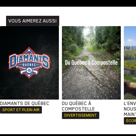
VOUS AIMEREZ AUSSI
DIAMANTS DE QUÉBEC
DU QUÉBEC À
L'EN
COMPOSTELLE
NOUS
SPORT ET PLEIN AIR
MAIN
DIVERTISSEMENT
ÉCOR