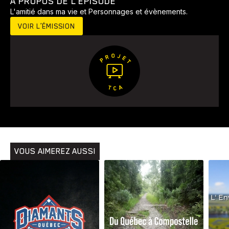
À PROPOS DE L’ÉPISODE
L'amitié dans ma vie et Personnages et évènements.
VOIR L’ÉMISSION
Animaux
Avenir
Bingo
Communauté
Culture
Développement
Histoires
Pêche
Santé
Sport
Voyage
Yoga
VOUS AIMEREZ AUSSI