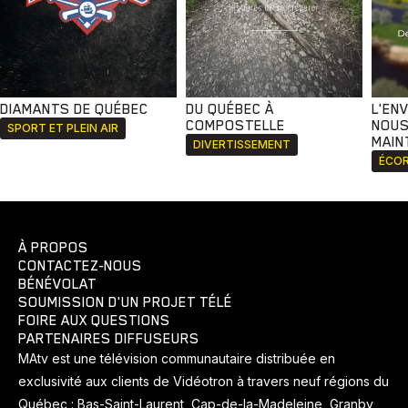
DIAMANTS DE QUÉBEC
DU QUÉBEC À
L'EN
COMPOSTELLE
NOUS
SPORT ET PLEIN AIR
MAIN
DIVERTISSEMENT
ÉCOR
À PROPOS
CONTACTEZ-NOUS
BÉNÉVOLAT
SOUMISSION D'UN PROJET TÉLÉ
FOIRE AUX QUESTIONS
PARTENAIRES DIFFUSEURS
MAtv est une télévision communautaire distribuée en
exclusivité aux clients de Vidéotron à travers neuf régions du
Québec : Bas-Saint-Laurent, Cap-de-la-Madeleine, Granby,