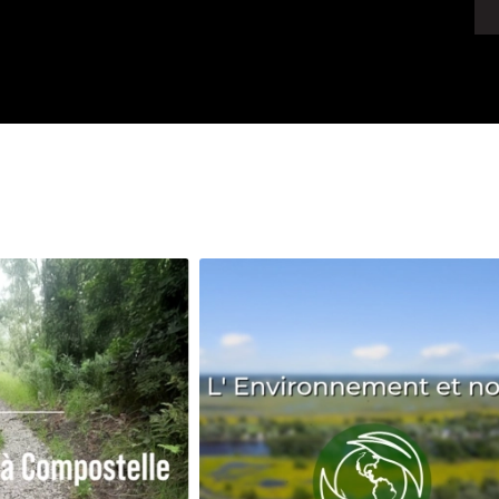
Avenir
Bingo
Communauté
Culture
Développeme
Pêche
Santé
Sport
Voyage
Yoga