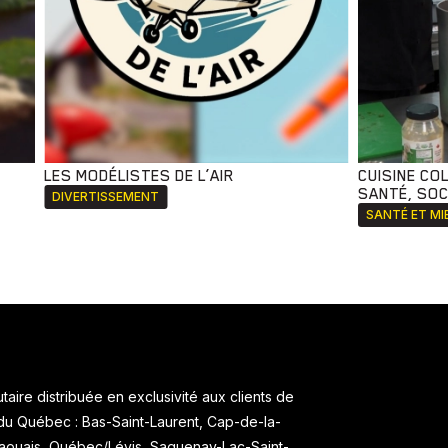
LES MODÉLISTES DE L’AIR
CUISINE CO
SANTÉ, SOCI
DIVERTISSEMENT
SANTÉ ET MI
aire distribuée en exclusivité aux clients de
 du Québec : Bas-Saint-Laurent, Cap-de-la-
taouais, Québec/Lévis, Saguenay-Lac-Saint-