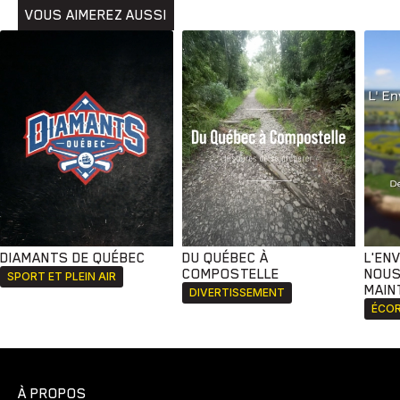
VOUS AIMEREZ AUSSI
DIAMANTS DE QUÉBEC
DU QUÉBEC À
L'EN
COMPOSTELLE
NOUS
SPORT ET PLEIN AIR
MAIN
DIVERTISSEMENT
ÉCOR
À PROPOS