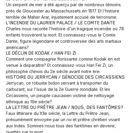
Un serpent de mer a été aperçu par de nombreux témoins
près de Gloucester au Massachussets en 1817. Et l'histoire
terrible de Maher Arar, injustement accusé de terrorisme.
L'INCENDIE DU LAURIER PALACE / LE COMTE DANTE
Charles nous raconte l'histoire d'un tragique incendie où 78
enfants trouvèrent la mort. Et connaissez-vous le Comte
Dante, figure légendaire et controversée des arts martiaux
américains?
LE DÉCLIN DE KODAK / HAN FEI ZI
Comment une compagnie florissante comme Kodak en est
venue à disparaître? Et connaissez-vous Han Fei Zi, un
philosophe chinois du 2e siècle avant notre ère.
HISTOIRE DU JERRYCAN / GÉNOCIDE DES CIRCASSIENS
Jerrycan, ce robuste bidon servant à transporter du
carburant, sur l'issue de la 2e Guerre mondiale. Et les
Circassiens, un peuple caucasien victime de nettoyage
ethnique au 19e siècle?
LA LETTRE DU PRÊTRE JEAN / NOUS, DES FANTÔMES?
Faux littéraire du XIIe siècle, la Lettre du Prêtre Jean,
présumément envoyée par un roi et prêtre chrétien vivant
aux Indes. Sommes-nous tous des fantômes en devenir,
Animaux
Avenir
Bingo
Communauté
Culture
guettés par la mort.