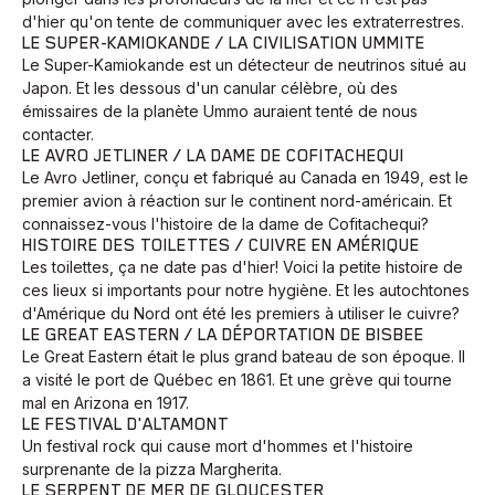
d'hier qu'on tente de communiquer avec les extraterrestres.
LE SUPER-KAMIOKANDE / LA CIVILISATION UMMITE
Le Super-Kamiokande est un détecteur de neutrinos situé au
Japon. Et les dessous d'un canular célèbre, où des
émissaires de la planète Ummo auraient tenté de nous
contacter.
LE AVRO JETLINER / LA DAME DE COFITACHEQUI
Le Avro Jetliner, conçu et fabriqué au Canada en 1949, est le
premier avion à réaction sur le continent nord-américain. Et
connaissez-vous l'histoire de la dame de Cofitachequi?
HISTOIRE DES TOILETTES / CUIVRE EN AMÉRIQUE
Les toilettes, ça ne date pas d'hier! Voici la petite histoire de
ces lieux si importants pour notre hygiène. Et les autochtones
d'Amérique du Nord ont été les premiers à utiliser le cuivre?
LE GREAT EASTERN / LA DÉPORTATION DE BISBEE
Le Great Eastern était le plus grand bateau de son époque. Il
a visité le port de Québec en 1861. Et une grève qui tourne
mal en Arizona en 1917.
LE FESTIVAL D'ALTAMONT
Un festival rock qui cause mort d'hommes et l'histoire
surprenante de la pizza Margherita.
LE SERPENT DE MER DE GLOUCESTER