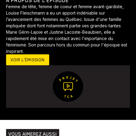
À PROPOS DE L’ÉPISODE
Développement
Histoires
Pêche
Santé
Sport
Femme de tête, femme de coeur et femme avant-gardiste,
Voyage
Yoga
Louise Fleischmann a eu un apport indéniable sur
l’avancement des femmes au Québec. Issue d'une famille
impliquée dont font notamment partie ses grandes-tantes
Marie Gérin-Lajoie et Justine Lacoste-Beaubien, elle a
rapidement été mise en contact avec l'importance du
féminisme. Son parcours hors du commun pour l'époque est
inspirant.
VOIR L’ÉMISSION
VOUS AIMEREZ AUSSI