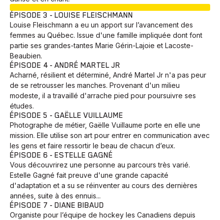
EN COURS
ÉPISODE 3 - LOUISE FLEISCHMANN
Louise Fleischmann a eu un apport sur l’avancement des
femmes au Québec. Issue d'une famille impliquée dont font
partie ses grandes-tantes Marie Gérin-Lajoie et Lacoste-
Beaubien.
ÉPISODE 4 - ANDRÉ MARTEL JR
Acharné, résilient et déterminé, André Martel Jr n'a pas peur
de se retrousser les manches. Provenant d'un milieu
modeste, il a travaillé d'arrache pied pour poursuivre ses
études.
ÉPISODE 5 - GAËLLE VUILLAUME
Photographe de métier, Gaëlle Vuillaume porte en elle une
mission. Elle utilise son art pour entrer en communication avec
les gens et faire ressortir le beau de chacun d’eux.
ÉPISODE 6 - ESTELLE GAGNÉ
Vous découvrirez une personne au parcours très varié.
Estelle Gagné fait preuve d'une grande capacité
d'adaptation et a su se réinventer au cours des dernières
années, suite à des ennuis...
ÉPISODE 7 - DIANE BIBAUD
Organiste pour l’équipe de hockey les Canadiens depuis