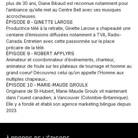
plus de 30 ans, Diane Bibaud est reconnue notamment pour
l’ambiance qu’elle met au Centre Bell avec ses musiques
accrocheuses.
ÉPISODE 8 - GINETTE LAROSE
Productrice télé à la retraite, Ginette Larose a chapeauté une
centaine d’émissions diffusées notamment à TVA, Radio-
Canada. Entretien avec cette passionnée sur la place
précaire de la télé.
ÉPISODE 9 - ROBERT APPLYRS
Animateur et coordonnateur d’événements, chanteur,
animateur de foule sur les plateaux de tournage et homme au
grand coeur! Découvrez celui qu’on appelle l’Homme aux
multiples chapeaux...
ÉPISODE 10 - MARIE-MAUDE GROULX
Originaire de St-Hubert, Marie-Maude Groulx vit maintenant
dans l'ouest canadien, à Vancouver (Colombie-Britannique).
Elle y a fondé et établi son agence marketing bilingue depuis
2023.
Animaux
Avenir
Bingo
Communauté
Culture