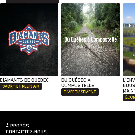
DIAMANTS DE QUÉBEC
DU QUÉBEC À
L'EN
COMPOSTELLE
NOUS
SPORT ET PLEIN AIR
MAIN
DIVERTISSEMENT
ÉCOR
À PROPOS
CONTACTEZ-NOUS