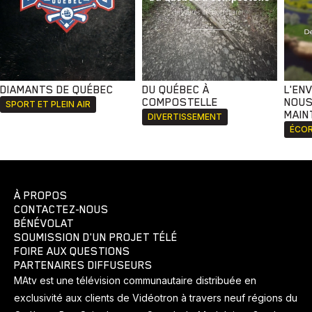
DIAMANTS DE QUÉBEC
DU QUÉBEC À
L'EN
COMPOSTELLE
NOUS
SPORT ET PLEIN AIR
MAIN
DIVERTISSEMENT
ÉCOR
À PROPOS
CONTACTEZ-NOUS
BÉNÉVOLAT
SOUMISSION D'UN PROJET TÉLÉ
FOIRE AUX QUESTIONS
PARTENAIRES DIFFUSEURS
MAtv est une télévision communautaire distribuée en
exclusivité aux clients de Vidéotron à travers neuf régions du