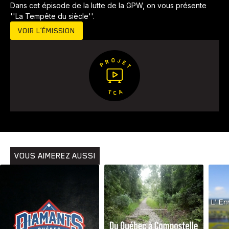
Dans cet épisode de la lutte de la GPW, on vous présente
''La Tempête du siècle''.
VOIR L’ÉMISSION
Animaux
Avenir
Bingo
Communauté
Culture
Développement
Histoires
Pêche
Santé
Sport
Voyage
Yoga
VOUS AIMEREZ AUSSI