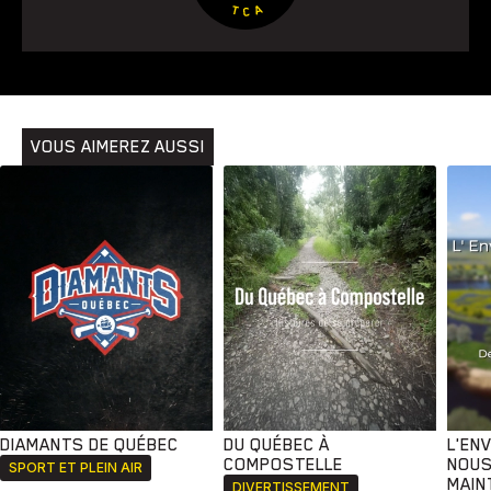
Animaux
Avenir
Bingo
Communauté
Culture
Développement
Histoires
Pêche
Santé
Sport
Voyage
Yoga
VOUS AIMEREZ AUSSI
DIAMANTS DE QUÉBEC
DU QUÉBEC À
L'EN
COMPOSTELLE
NOUS
SPORT ET PLEIN AIR
MAIN
DIVERTISSEMENT