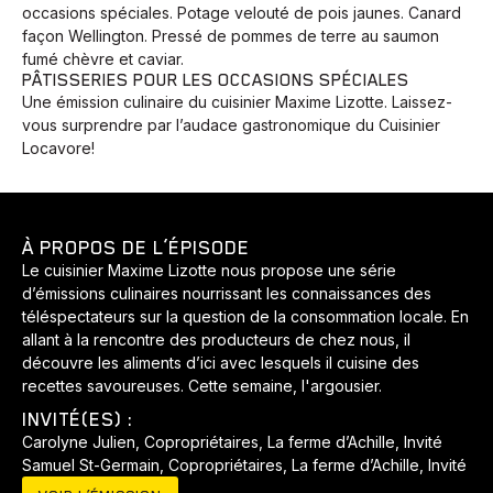
occasions spéciales. Potage velouté de pois jaunes. Canard
façon Wellington. Pressé de pommes de terre au saumon
fumé chèvre et caviar.
PÂTISSERIES POUR LES OCCASIONS SPÉCIALES
Une émission culinaire du cuisinier Maxime Lizotte. Laissez-
vous surprendre par l’audace gastronomique du Cuisinier
Locavore!
À PROPOS DE L’ÉPISODE
Le cuisinier Maxime Lizotte nous propose une série
d’émissions culinaires nourrissant les connaissances des
téléspectateurs sur la question de la consommation locale. En
allant à la rencontre des producteurs de chez nous, il
Animaux
Avenir
Bingo
Communauté
Culture
découvre les aliments d’ici avec lesquels il cuisine des
recettes savoureuses. Cette semaine, l'argousier.
Développement
Histoires
Pêche
Santé
Sport
INVITÉ(ES) :
Voyage
Yoga
Carolyne Julien, Copropriétaires, La ferme d’Achille, Invité
Samuel St-Germain, Copropriétaires, La ferme d’Achille, Invité