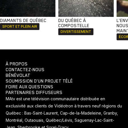
DIAMANTS DE QUÉBEC
DU QUÉBEC À
L'EN
COMPOSTELLE
NOUS
SPORT ET PLEIN AIR
MAIN
DIVERTISSEMENT
ÉCOR
À PROPOS
CONTACTEZ-NOUS
BÉNÉVOLAT
SOUMISSION D'UN PROJET TÉLÉ
FOIRE AUX QUESTIONS
PARTENAIRES DIFFUSEURS
MAtv est une télévision communautaire distribuée en
exclusivité aux clients de Vidéotron à travers neuf régions du
Québec : Bas-Saint-Laurent, Cap-de-la-Madeleine, Granby,
Montréal, Outaouais, Québec/Lévis, Saguenay-Lac-Saint-
Jean, Sherbrooke et Sorel-Tracy.