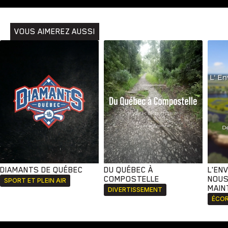
Animaux
Avenir
Bingo
Communauté
Culture
Développement
Histoires
Pêche
Santé
Sport
VOUS AIMEREZ AUSSI
Voyage
Yoga
DIAMANTS DE QUÉBEC
DU QUÉBEC À
L'EN
COMPOSTELLE
NOUS
SPORT ET PLEIN AIR
MAIN
DIVERTISSEMENT
ÉCOR