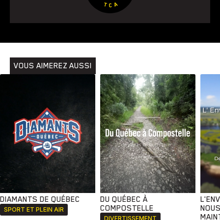
Animaux
Avenir
Bingo
Communauté
Culture
Développement
Histoires
Pêche
Santé
Sport
Voyage
Yoga
VOUS AIMEREZ AUSSI
DIAMANTS DE QUÉBEC
DU QUÉBEC À
L'EN
COMPOSTELLE
NOUS
SPORT ET PLEIN AIR
MAIN
DIVERTISSEMENT