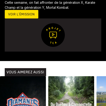
Cette semaine, on fait affronter de la génération X, Karate
Champ et la génération Y, Mortal Kombat.
VOIR L’ÉMISSION
Animaux
Avenir
Bingo
Communauté
Culture
Développement
Histoires
Pêche
Santé
Sport
Voyage
Yoga
VOUS AIMEREZ AUSSI