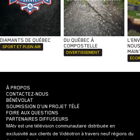
DIAMANTS DE QUÉBEC
DU QUÉBEC À
L'EN
COMPOSTELLE
NOUS
SPORT ET PLEIN AIR
MAIN
DIVERTISSEMENT
ÉCOR
À PROPOS
CONTACTEZ-NOUS
BÉNÉVOLAT
SOUMISSION D'UN PROJET TÉLÉ
FOIRE AUX QUESTIONS
PARTENAIRES DIFFUSEURS
MAtv est une télévision communautaire distribuée en
exclusivité aux clients de Vidéotron à travers neuf régions du