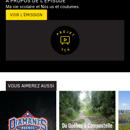
À PROPOS DE L’ÉPISODE
Ma vie scolaire et Nos us et coutumes.
VOIR L’ÉMISSION
Animaux
Avenir
Bingo
Communauté
Culture
Développement
Histoires
Pêche
Santé
Sport
Voyage
Yoga
VOUS AIMEREZ AUSSI