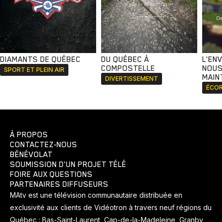
DIAMANTS DE QUÉBEC
DU QUÉBEC À
L'EN
COMPOSTELLE
NOUS
SPORT ET PLEIN AIR
MAIN
DIVERTISSEMENT
ÉCOR
À PROPOS
CONTACTEZ-NOUS
BÉNÉVOLAT
SOUMISSION D'UN PROJET TÉLÉ
FOIRE AUX QUESTIONS
PARTENAIRES DIFFUSEURS
MAtv est une télévision communautaire distribuée en
exclusivité aux clients de Vidéotron à travers neuf régions du
Québec : Bas-Saint-Laurent, Cap-de-la-Madeleine, Granby,