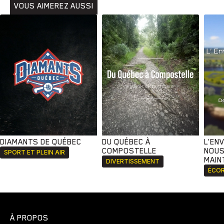
VOUS AIMEREZ AUSSI
DIAMANTS DE QUÉBEC
DU QUÉBEC À
L'EN
COMPOSTELLE
NOUS
SPORT ET PLEIN AIR
MAIN
DIVERTISSEMENT
ÉCOR
À PROPOS