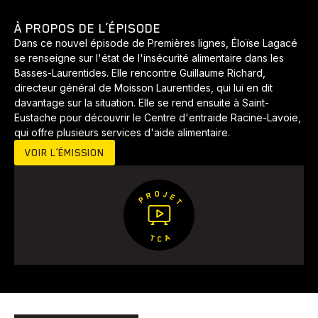
Développement
Histoires
Pêche
Santé
Sport
À PROPOS DE L’ÉPISODE
Voyage
Yoga
Dans ce nouvel épisode de Premières lignes, Éloïse Lagacé
se renseigne sur l'état de l'insécurité alimentaire dans les
Basses-Laurentides. Elle rencontre Guillaume Richard,
directeur général de Moisson Laurentides, qui lui en dit
davantage sur la situation. Elle se rend ensuite à Saint-
Eustache pour découvrir le Centre d'entraide Racine-Lavoie,
qui offre plusieurs services d'aide alimentaire.
VOIR L’ÉMISSION