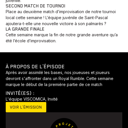
juvénile.
SECOND MATCH DE TOURNOI
Place au deuxième match d’improvisation de notre tournoi
local cette semaine ! L’équipe juvénile de Saint-Pascal
ajoutera-t-elle une nouvelle victoire à son palmarès ?
LA GRANDE FINALE
Cette semaine marque la fin de notre grande aventure qu’a
été l’école d’improvisation.
À PROPOS DE L’ÉPISODE
Après avoir assimilé les bases, nos joueuses et joueurs
devront s'affronter dans un Royal Rumble. Cette semaine
Animaux
Avenir
Bingo
Communauté
Culture
marque le début de la première partie de ce match
Développement
Histoires
Pêche
Santé
Sport
INVITÉ(ES) :
L'équipe VISCOMICA, Invité
Voyage
Yoga
VOIR L’ÉMISSION