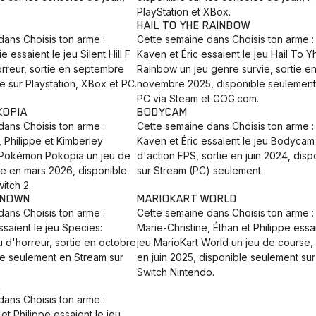
PlayStation et XBox.
HAIL TO YHE RAINBOW
ans Choisis ton arme :
Cette semaine dans Choisis ton arme :
e essaient le jeu Silent Hill F
Kaven et Éric essaient le jeu Hail To Y
rreur, sortie en septembre
Rainbow un jeu genre survie, sortie e
e sur Playstation, XBox et PC.
novembre 2025, disponible seulement
PC via Steam et GOG.com.
KOPIA
BODYCAM
ans Choisis ton arme :
Cette semaine dans Choisis ton arme :
, Philippe et Kimberley
Kaven et Éric essaient le jeu Bodycam
u Pokémon Pokopia un jeu de
d'action FPS, sortie en juin 2024, disp
tie en mars 2026, disponible
sur Stream (PC) seulement.
itch 2.
KNOWN
MARIOKART WORLD
ans Choisis ton arme :
Cette semaine dans Choisis ton arme :
ssaient le jeu Species:
Marie-Christine, Éthan et Philippe essa
 d'horreur, sortie en octobre
jeu MarioKart World un jeu de course, 
le seulement en Stream sur
en juin 2025, disponible seulement sur
Switch Nintendo.
A
ans Choisis ton arme :
et Philippe essaient le jeu