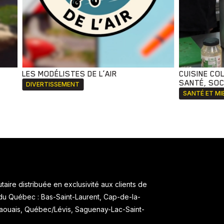
LES MODÉLISTES DE L’AIR
CUISINE CO
SANTÉ, SOCI
DIVERTISSEMENT
SANTÉ ET MI
aire distribuée en exclusivité aux clients de
 du Québec : Bas-Saint-Laurent, Cap-de-la-
taouais, Québec/Lévis, Saguenay-Lac-Saint-
.