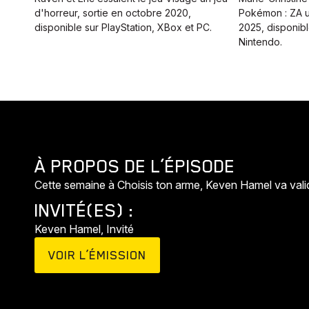
d'horreur, sortie en octobre 2020,
Pokémon : ZA u
disponible sur PlayStation, XBox et PC.
2025, disponib
Nintendo.
Animaux
Histoires
À PROPOS DE L’ÉPISODE
Cette semaine à Choisis ton arme, Keven Hamel va valide
INVITÉ(ES) :
Keven Hamel, Invité
VOIR L’ÉMISSION