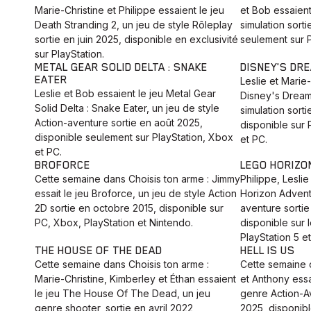
Marie-Christine et Philippe essaient le jeu
et Bob essaient
Death Stranding 2, un jeu de style Rôleplay
simulation sorti
sortie en juin 2025, disponible en exclusivité
seulement sur 
sur PlayStation.
METAL GEAR SOLID DELTA : SNAKE
DISNEY'S DR
EATER
Leslie et Marie-
Leslie et Bob essaient le jeu Metal Gear
Disney's Dreaml
Solid Delta : Snake Eater, un jeu de style
simulation sor
Action-aventure sortie en août 2025,
disponible sur 
disponible seulement sur PlayStation, Xbox
et PC.
et PC.
BROFORCE
LEGO HORIZO
Cette semaine dans Choisis ton arme : Jimmy
Philippe, Leslie
essait le jeu Broforce, un jeu de style Action
Horizon Adventu
2D sortie en octobre 2015, disponible sur
aventure sorti
PC, Xbox, PlayStation et Nintendo.
disponible sur 
PlayStation 5 et
THE HOUSE OF THE DEAD
HELL IS US
Cette semaine dans Choisis ton arme :
Cette semaine d
Marie-Christine, Kimberley et Éthan essaient
et Anthony essai
le jeu The House Of The Dead, un jeu
genre Action-A
genre shooter, sortie en avril 2022,
2025, disponibl