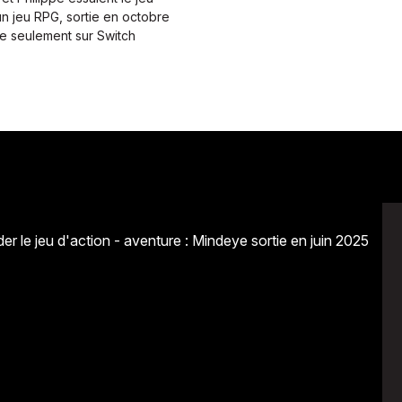
n jeu RPG, sortie en octobre
le seulement sur Switch
Avenir
Bingo
Communauté
Culture
Développeme
Pêche
Santé
Sport
Voyage
Yoga
r le jeu d'action - aventure : Mindeye sortie en juin 2025