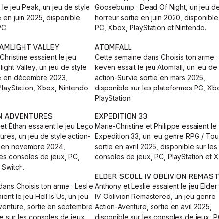
 le jeu Peak, un jeu de style
Goosebump : Dead Of Night, un jeu de
e en juin 2025, disponible
horreur sortie en juin 2020, disponible
PC.
PC, Xbox, PlayStation et Nintendo.
EAMLIGHT VALLEY
ATOMFALL
Christine essaient le jeu
Cette semaine dans Choisis ton arme :
ight Valley, un jeu de style
keven essait le jeu Atomfall, un jeu de 
tie en décembre 2023,
action-Survie sortie en mars 2025,
PlayStation, Xbox, Nintendo
disponible sur les plateformes PC, Xb
PlayStation.
N ADVENTURES
EXPEDITION 33
 et Éthan essaient le jeu Lego
Marie-Christine et Philippe essaient le 
res, un jeu de style action-
Expedition 33, un jeu genre RPG / Tou
e en novembre 2024,
sortie en avril 2025, disponible sur les
les consoles de jeux, PC,
consoles de jeux, PC, PlayStation et 
 Switch.
ELDER SCOLL IV OBLIVION REMAS
ans Choisis ton arme : Leslie
Anthony et Leslie essaient le jeu Elder
ent le jeu Hell Is Us, un jeu
IV Oblivion Remastered, un jeu genre
venture, sortie en septembre
Action-Aventure, sortie en avil 2025,
e sur les consoles de jeux,
disponible sur les consoles de jeux, P