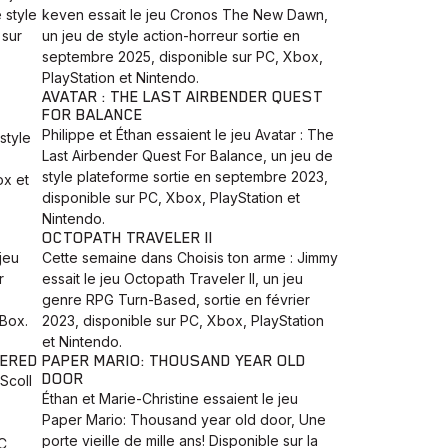
 style
keven essait le jeu Cronos The New Dawn,
 sur
un jeu de style action-horreur sortie en
septembre 2025, disponible sur PC, Xbox,
PlayStation et Nintendo.
AVATAR : THE LAST AIRBENDER QUEST
FOR BALANCE
Philippe et Éthan essaient le jeu Avatar : The
style
Last Airbender Quest For Balance, un jeu de
style plateforme sortie en septembre 2023,
ox et
disponible sur PC, Xbox, PlayStation et
Nintendo.
OCTOPATH TRAVELER II
jeu
Cette semaine dans Choisis ton arme : Jimmy
r
essait le jeu Octopath Traveler II, un jeu
genre RPG Turn-Based, sortie en février
XBox.
2023, disponible sur PC, Xbox, PlayStation
et Nintendo.
TERED
PAPER MARIO: THOUSAND YEAR OLD
DOOR
 Scoll
Éthan et Marie-Christine essaient le jeu
Paper Mario: Thousand year old door, Une
porte vieille de mille ans! Disponible sur la
C,