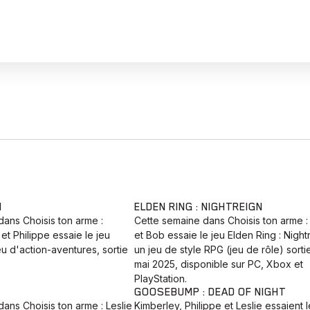
N
ELDEN RING : NIGHTREIGN
ans Choisis ton arme :
Cette semaine dans Choisis ton arme : 
et Philippe essaie le jeu
et Bob essaie le jeu Elden Ring : Night
jeu d'action-aventures, sortie
un jeu de style RPG (jeu de rôle) sorti
mai 2025, disponible sur PC, Xbox et
PlayStation.
GOOSEBUMP : DEAD OF NIGHT
ans Choisis ton arme : Leslie
Kimberley, Philippe et Leslie essaient l