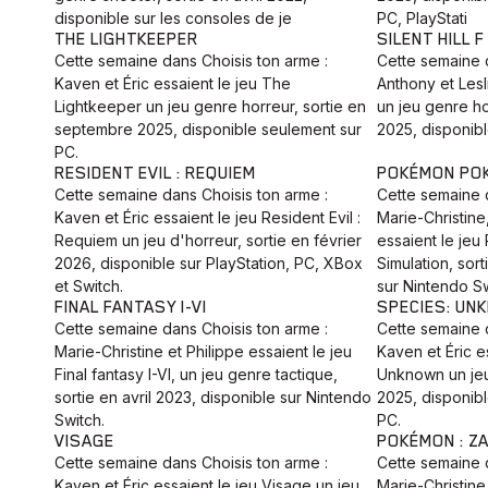
disponible sur les consoles de je
PC, PlayStati
THE LIGHTKEEPER
SILENT HILL F
Cette semaine dans Choisis ton arme :
Cette semaine d
Kaven et Éric essaient le jeu The
Anthony et Lesli
Lightkeeper un jeu genre horreur, sortie en
un jeu genre ho
septembre 2025, disponible seulement sur
2025, disponibl
PC.
RESIDENT EVIL : REQUIEM
POKÉMON PO
Cette semaine dans Choisis ton arme :
Cette semaine d
Kaven et Éric essaient le jeu Resident Evil :
Marie-Christine
Requiem un jeu d'horreur, sortie en février
essaient le je
2026, disponible sur PlayStation, PC, XBox
Simulation, sor
et Switch.
sur Nintendo Sw
FINAL FANTASY I-VI
SPECIES: UN
Cette semaine dans Choisis ton arme :
Cette semaine d
Marie-Christine et Philippe essaient le jeu
Kaven et Éric e
Final fantasy I-VI, un jeu genre tactique,
Unknown un jeu
sortie en avril 2023, disponible sur Nintendo
2025, disponib
Switch.
PC.
VISAGE
POKÉMON : Z
Cette semaine dans Choisis ton arme :
Cette semaine d
Kaven et Éric essaient le jeu Visage un jeu
Marie-Christine 