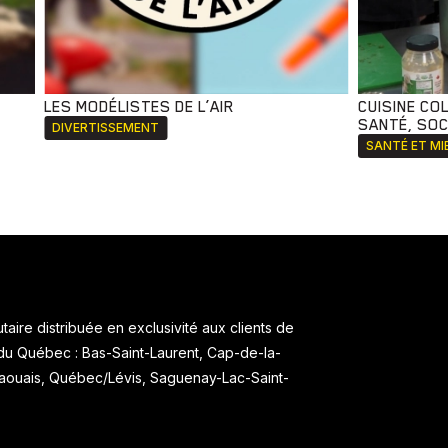
LES MODÉLISTES DE L’AIR
CUISINE CO
SANTÉ, SOCI
DIVERTISSEMENT
SANTÉ ET MI
aire distribuée en exclusivité aux clients de
 du Québec : Bas-Saint-Laurent, Cap-de-la-
taouais, Québec/Lévis, Saguenay-Lac-Saint-
.