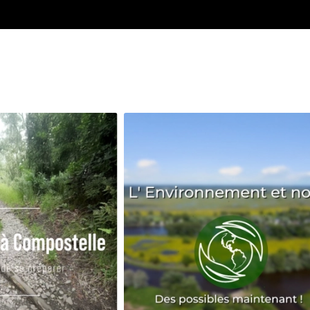
Avenir
Bingo
Communauté
Culture
Développeme
Pêche
Santé
Sport
Voyage
Yoga