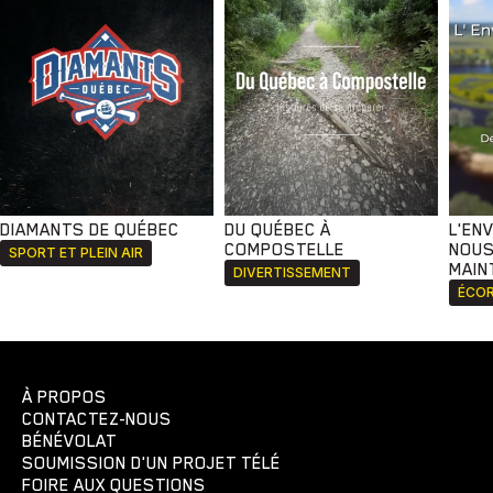
DIAMANTS DE QUÉBEC
DU QUÉBEC À
L'EN
COMPOSTELLE
NOUS
SPORT ET PLEIN AIR
MAIN
DIVERTISSEMENT
ÉCOR
À PROPOS
CONTACTEZ-NOUS
BÉNÉVOLAT
SOUMISSION D'UN PROJET TÉLÉ
FOIRE AUX QUESTIONS