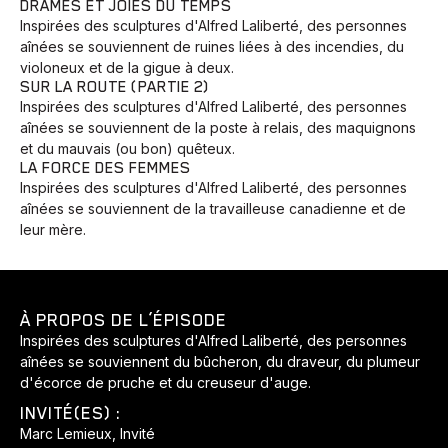
DRAMES ET JOIES DU TEMPS
Inspirées des sculptures d'Alfred Laliberté, des personnes
aînées se souviennent de ruines liées à des incendies, du
violoneux et de la gigue à deux.
SUR LA ROUTE (PARTIE 2)
Inspirées des sculptures d'Alfred Laliberté, des personnes
aînées se souviennent de la poste à relais, des maquignons
et du mauvais (ou bon) quêteux.
LA FORCE DES FEMMES
Inspirées des sculptures d'Alfred Laliberté, des personnes
aînées se souviennent de la travailleuse canadienne et de
leur mère.
À PROPOS DE L’ÉPISODE
Inspirées des sculptures d'Alfred Laliberté, des personnes
aînées se souviennent du bûcheron, du draveur, du plumeur
d'écorce de pruche et du creuseur d'auge.
Animaux
Avenir
Bingo
Communauté
Culture
INVITÉ(ES) :
Développement
Histoires
Pêche
Santé
Sport
Marc Lemieux, Invité