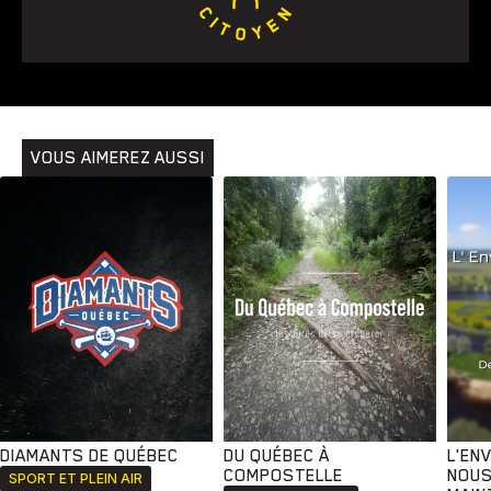
Animaux
Avenir
Bingo
Communauté
Culture
Développement
Histoires
Pêche
Santé
Sport
Voyage
Yoga
VOUS AIMEREZ AUSSI
DIAMANTS DE QUÉBEC
DU QUÉBEC À
L'EN
COMPOSTELLE
NOUS
SPORT ET PLEIN AIR