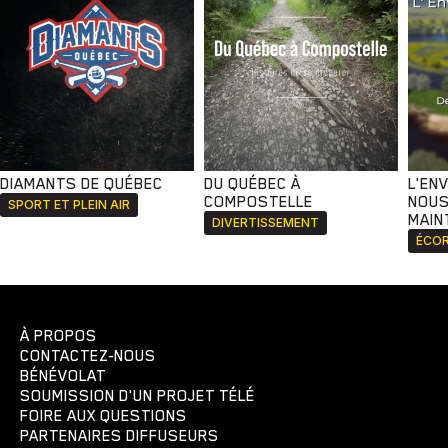
DIAMANTS DE QUÉBEC
DU QUÉBEC À
L'EN
COMPOSTELLE
NOUS
SPORT ET PLEIN AIR
MAIN
DIVERTISSEMENT
ÉCOR
À PROPOS
CONTACTEZ-NOUS
BÉNÉVOLAT
SOUMISSION D'UN PROJET TÉLÉ
FOIRE AUX QUESTIONS
PARTENAIRES DIFFUSEURS