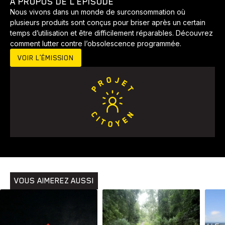
À PROPOS DE L’ÉPISODE
Nous vivons dans un monde de surconsommation où
plusieurs produits sont conçus pour briser après un certain
temps d’utilisation et être difficilement réparables. Découvrez
comment lutter contre l’obsolescence programmée.
VOIR L’ÉMISSION
Animaux
Avenir
Bingo
Communauté
Culture
Développement
Histoires
Pêche
Santé
Sport
Voyage
Yoga
VOUS AIMEREZ AUSSI