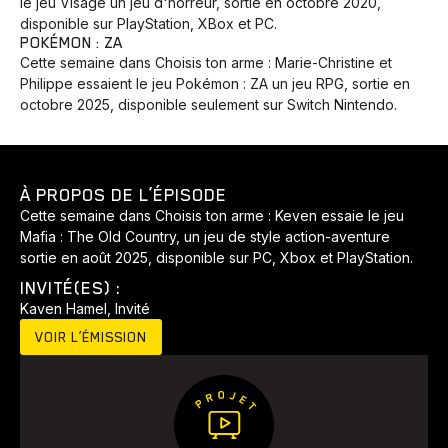
le jeu Visage un jeu d'horreur, sortie en octobre 2020,
disponible sur PlayStation, XBox et PC.
POKÉMON : ZA
Cette semaine dans Choisis ton arme : Marie-Christine et
Philippe essaient le jeu Pokémon : ZA un jeu RPG, sortie en
octobre 2025, disponible seulement sur Switch Nintendo.
À PROPOS DE L’ÉPISODE
Cette semaine dans Choisis ton arme : Keven essaie le jeu
Mafia : The Old Country, un jeu de style action-aventure
sortie en août 2025, disponible sur PC, Xbox et PlayStation.
INVITÉ(ES) :
Kaven Hamel, Invité
VOIR L’ÉMISSION