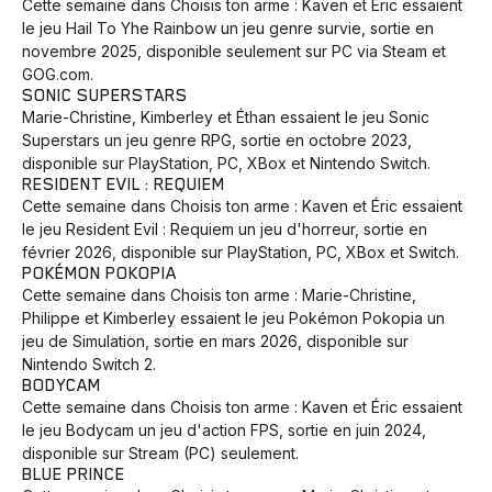
Cette semaine dans Choisis ton arme : Kaven et Éric essaient
le jeu Hail To Yhe Rainbow un jeu genre survie, sortie en
Animaux
Avenir
Bingo
Communauté
Culture
novembre 2025, disponible seulement sur PC via Steam et
GOG.com.
Développement
Histoires
Pêche
Santé
Sport
SONIC SUPERSTARS
Marie-Christine, Kimberley et Éthan essaient le jeu Sonic
Voyage
Yoga
Superstars un jeu genre RPG, sortie en octobre 2023,
disponible sur PlayStation, PC, XBox et Nintendo Switch.
RESIDENT EVIL : REQUIEM
Cette semaine dans Choisis ton arme : Kaven et Éric essaient
le jeu Resident Evil : Requiem un jeu d'horreur, sortie en
février 2026, disponible sur PlayStation, PC, XBox et Switch.
POKÉMON POKOPIA
Cette semaine dans Choisis ton arme : Marie-Christine,
Philippe et Kimberley essaient le jeu Pokémon Pokopia un
jeu de Simulation, sortie en mars 2026, disponible sur
Nintendo Switch 2.
BODYCAM
Cette semaine dans Choisis ton arme : Kaven et Éric essaient
le jeu Bodycam un jeu d'action FPS, sortie en juin 2024,
disponible sur Stream (PC) seulement.
BLUE PRINCE