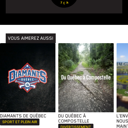
VOUS AIMEREZ AUSSI
DIAMANTS DE QUÉBEC
DU QUÉBEC À
L'EN
COMPOSTELLE
NOUS
SPORT ET PLEIN AIR
MAIN
DIVERTISSEMENT