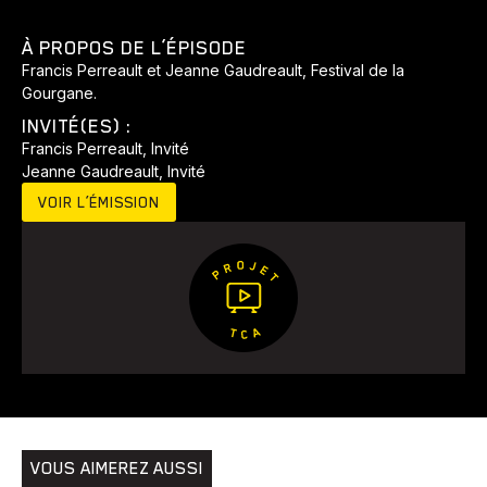
À PROPOS DE L’ÉPISODE
Francis Perreault et Jeanne Gaudreault, Festival de la
Gourgane.
INVITÉ(ES) :
Francis Perreault, Invité
Jeanne Gaudreault, Invité
VOIR L’ÉMISSION
Animaux
Avenir
Bingo
Communauté
Culture
Développement
Histoires
Pêche
Santé
Sport
Voyage
Yoga
VOUS AIMEREZ AUSSI