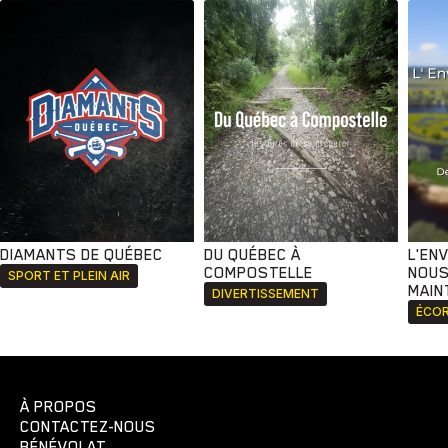
DIAMANTS DE QUÉBEC
DU QUÉBEC À
L'EN
COMPOSTELLE
NOUS
SPORT ET PLEIN AIR
MAIN
DIVERTISSEMENT
ÉCOR
À PROPOS
CONTACTEZ-NOUS
BÉNÉVOLAT