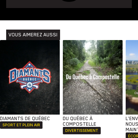
VOUS AIMEREZ AUSSI
DIAMANTS DE QUÉBEC
DU QUÉBEC À
L'EN
COMPOSTELLE
NOUS
SPORT ET PLEIN AIR
MAIN
DIVERTISSEMENT
ÉCOR