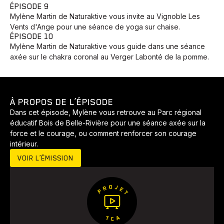
ÉPISODE 9
Mylène Martin de Naturaktive vous invite au Vignoble Les
Vents d'Ange pour une séance de yoga sur chaise.
ÉPISODE 10
Mylène Martin de Naturaktive vous guide dans une séance
axée sur le chakra coronal au Verger Labonté de la pomme.
À PROPOS DE L’ÉPISODE
Dans cet épisode, Mylène vous retrouve au Parc régional
éducatif Bois de Belle-Rivière pour une séance axée sur la
Animaux
Avenir
Bingo
Communauté
Culture
force et le courage, ou comment renforcer son courage
intérieur.
Développement
Histoires
Pêche
Santé
Sport
VOIR L’ÉMISSION
Voyage
Yoga