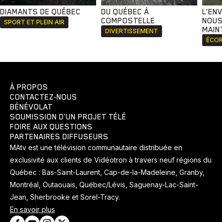
DIAMANTS DE QUÉBEC
DU QUÉBEC À
L'EN
COMPOSTELLE
NOUS
SPORT ET PLEIN AIR
MAIN
DIVERTISSEMENT
ÉCOR
À PROPOS
CONTACTEZ-NOUS
BÉNÉVOLAT
SOUMISSION D'UN PROJET TÉLÉ
FOIRE AUX QUESTIONS
PARTENAIRES DIFFUSEURS
MAtv est une télévision communautaire distribuée en
exclusivité aux clients de Vidéotron à travers neuf régions du
Québec : Bas-Saint-Laurent, Cap-de-la-Madeleine, Granby,
Montréal, Outaouais, Québec/Lévis, Saguenay-Lac-Saint-
Jean, Sherbrooke et Sorel-Tracy.
En savoir plus