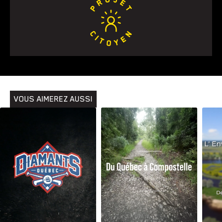
Animaux
Avenir
Bingo
Communauté
Culture
Développement
Histoires
Pêche
Santé
Sport
Voyage
Yoga
VOUS AIMEREZ AUSSI