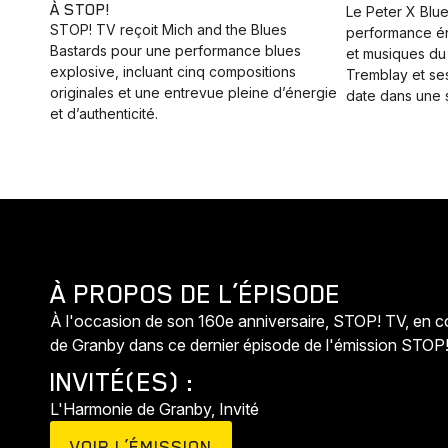
À STOP!
Le Peter X Blu
STOP! TV reçoit Mich and the Blues
performance én
Bastards pour une performance blues
et musiques du
explosive, incluant cinq compositions
Tremblay et se
originales et une entrevue pleine d’énergie
date dans une s
et d’authenticité.
À PROPOS DE L’ÉPISODE
À l'occasion de son 160e anniversaire, STOP! TV, en c
de Granby dans ce dernier épisode de l'émission STOP
INVITÉ(ES) :
L'Harmonie de Granby, Invité
VOIR L’ÉMISSION