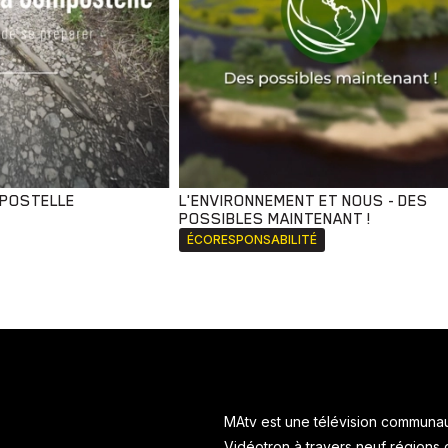
MPOSTELLE
L'ENVIRONNEMENT ET NOUS - DES
POSSIBLES MAINTENANT !
ÉCORESPONSABILITÉ
MAtv est une télévision communaut
Vidéotron à travers neuf régions