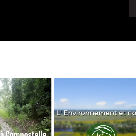
Avenir
Bingo
Communauté
Culture
Développeme
Pêche
Santé
Sport
Voyage
Yoga