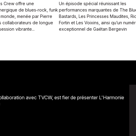
es Crew offre une
Un épisode spécial réunissant les
ergique de blues‑rock, funk
performances marquantes de The Blu
 monde, menée par Pierre
Bastards, Les Princesses Maudites, Ri
s collaborateurs de longue
Fortin et Les Voixins, ainsi qu’un numé
ession vibrante...
exceptionnel de Gaétan Bergevin
ollaboration avec TVCW, est fier de présenter L'Harmonie
!