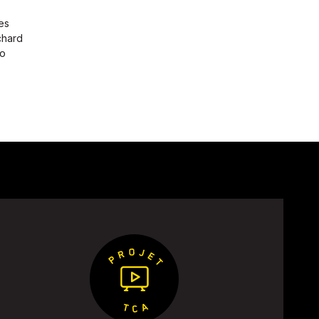
es
chard
ro