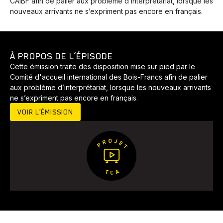
CAIBF afin de palier aux problème d’interprétariat, lorsque les
nouveaux arrivants ne s’expriment pas encore en français.
À PROPOS DE L’ÉPISODE
Cette émission traite des disposition mise sur pied par le
Comité d'accueil international des Bois-Francs afin de palier
aux problème d’interprétariat, lorsque les nouveaux arrivants
ne s’expriment pas encore en français.
Animaux
Avenir
Bingo
Communauté
Culture
VOIR L’ÉMISSION
Développement
Histoires
Pêche
Santé
Sport
Voyage
Yoga