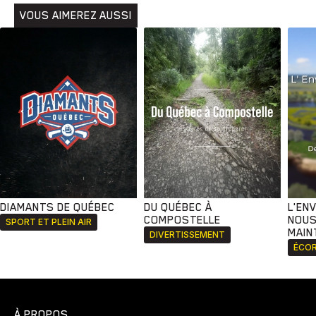
VOUS AIMEREZ AUSSI
DIAMANTS DE QUÉBEC
DU QUÉBEC À
L'EN
COMPOSTELLE
NOUS
SPORT ET PLEIN AIR
MAIN
DIVERTISSEMENT
ÉCOR
À PROPOS