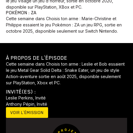
le jeu Visage un jeu d'horreur, sortie en octobre 2020,
disponible sur PlayStation, XBox et PC.
POKÉMON : ZA
Cette semaine dans Choisis ton arme : Marie-Christine et
Philippe essaient le jeu Pokémon : ZA un jeu RPG, sortie en
octobre 2025, disponible seulement sur Switch Nintendo.
À PROPOS DE L’ÉPISODE
Cette semaine dans Choisis ton arme : Leslie et Bob essaient
le jeu Metal Gear Solid Delta : Snake Eater, un jeu de style
Action-aventure sortie en août 2025, disponible seulement
sur PlayStation, Xbox et PC.
INVITÉ(ES) :
Leslie Perkins, Invité
Anthony Pépin, Invité
VOIR L’ÉMISSION