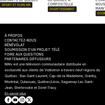
DIAMANTS DE QUÉBEC
DU QUÉBEC À
L'EN
COMPOSTELLE
NOUS
SPORT ET PLEIN AIR
MAIN
DIVERTISSEMENT
ÉCOR
À PROPOS
CONTACTEZ-NOUS
BÉNÉVOLAT
SOUMISSION D'UN PROJET TÉLÉ
FOIRE AUX QUESTIONS
PARTENAIRES DIFFUSEURS
MAtv est une télévision communautaire distribuée en
exclusivité aux clients de Vidéotron à travers neuf régions du
Québec : Bas-Saint-Laurent, Cap-de-la-Madeleine, Granby,
Montréal, Outaouais, Québec/Lévis, Saguenay-Lac-Saint-
Jean, Sherbrooke et Sorel-Tracy.
En savoir plus