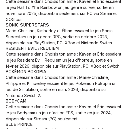
Cette semaine dans Choisis ton arme : Kaven et Éric essaient
le jeu Hail To Yhe Rainbow un jeu genre survie, sortie en
novembre 2025, disponible seulement sur PC via Steam et
Animaux
Avenir
Bingo
Communauté
Culture
GOG.com.
SONIC SUPERSTARS
Développement
Histoires
Pêche
Santé
Sport
Marie-Christine, Kimberley et Éthan essaient le jeu Sonic
Voyage
Yoga
Superstars un jeu genre RPG, sortie en octobre 2023,
disponible sur PlayStation, PC, XBox et Nintendo Switch.
RESIDENT EVIL : REQUIEM
Cette semaine dans Choisis ton arme : Kaven et Éric essaient
le jeu Resident Evil : Requiem un jeu d'horreur, sortie en
février 2026, disponible sur PlayStation, PC, XBox et Switch.
POKÉMON POKOPIA
Cette semaine dans Choisis ton arme : Marie-Christine,
Philippe et Kimberley essaient le jeu Pokémon Pokopia un
jeu de Simulation, sortie en mars 2026, disponible sur
Nintendo Switch 2.
BODYCAM
Cette semaine dans Choisis ton arme : Kaven et Éric essaient
le jeu Bodycam un jeu d'action FPS, sortie en juin 2024,
disponible sur Stream (PC) seulement.
BLUE PRINCE