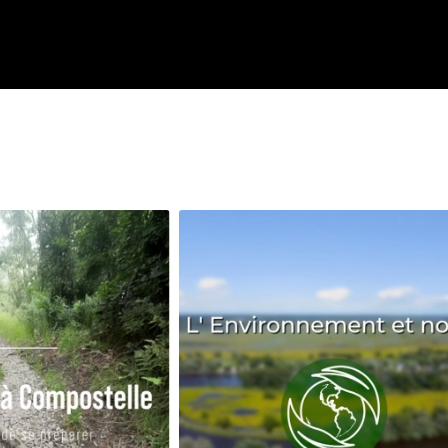
Avenir
Bingo
Communauté
Culture
Développeme
Pêche
Santé
Sport
Voyage
Yoga