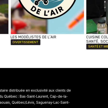
LES MODÉLISTES DE L’AIR
CUISINE CO
SANTÉ, SOCI
DIVERTISSEMENT
SANTÉ ET MI
aire distribuée en exclusivité aux clients de
 du Québec : Bas-Saint-Laurent, Cap-de-la-
taouais, Québec/Lévis, Saguenay-Lac-Saint-