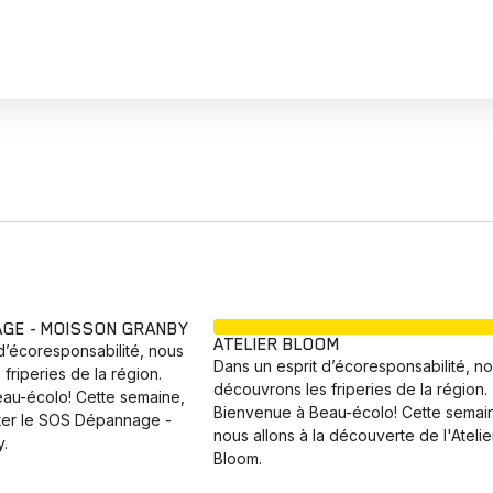
EN COURS
GE - MOISSON GRANBY
ATELIER BLOOM
d’écoresponsabilité, nous
Dans un esprit d’écoresponsabilité, n
friperies de la région.
découvrons les friperies de la région.
au-écolo! Cette semaine,
Bienvenue à Beau-écolo! Cette semai
iter le SOS Dépannage -
nous allons à la découverte de l'Atelie
.
Bloom.