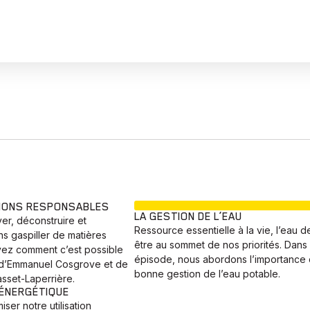
EN COURS
TIONS RESPONSABLES
LA GESTION DE L’EAU
r, déconstruire et
Ressource essentielle à la vie, l’eau d
ns gaspiller de matières
être au sommet de nos priorités. Dans
ez comment c’est possible
épisode, nous abordons l’importance 
d’Emmanuel Cosgrove et de
bonne gestion de l’eau potable.
sset-Laperrière.
 ÉNERGÉTIQUE
er notre utilisation