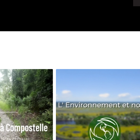
Avenir
Bingo
Communauté
Culture
Développeme
Pêche
Santé
Sport
Voyage
Yoga