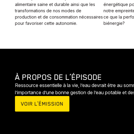
alimentaire saine et durable ainsi que les
énergétique po
transformations de nos modes de
notre empreint
production et de consommation nécessaires
ce que la perf
pour favoriser cette autonomie.
biénergie?
À PROPOS DE L’ÉPISODE
Ressource essentielle à la vie, l’eau devrait être au s
l’importance d’une bonne gestion de l’eau potable et des
VOIR L’ÉMISSION