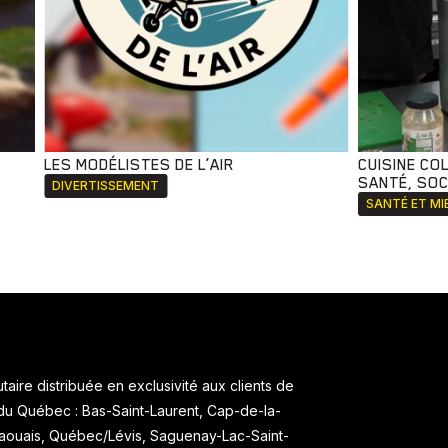
LES MODÉLISTES DE L’AIR
CUISINE CO
SANTÉ, SOCI
DIVERTISSEMENT
SANTÉ ET MI
aire distribuée en exclusivité aux clients de
 du Québec : Bas-Saint-Laurent, Cap-de-la-
taouais, Québec/Lévis, Saguenay-Lac-Saint-