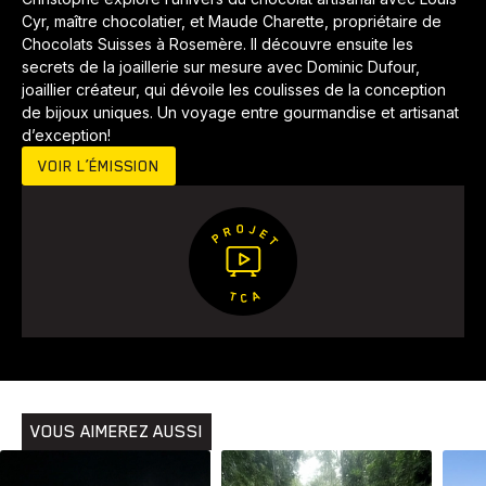
Cyr, maître chocolatier, et Maude Charette, propriétaire de
Chocolats Suisses à Rosemère. Il découvre ensuite les
secrets de la joaillerie sur mesure avec Dominic Dufour,
joaillier créateur, qui dévoile les coulisses de la conception
de bijoux uniques. Un voyage entre gourmandise et artisanat
d’exception!
VOIR L’ÉMISSION
Animaux
Avenir
Bingo
Communauté
Culture
Développement
Histoires
Pêche
Santé
Sport
Voyage
Yoga
VOUS AIMEREZ AUSSI