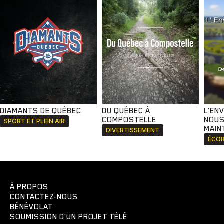
DIAMANTS DE QUÉBEC
DU QUÉBEC À
L'EN
COMPOSTELLE
NOUS
SPORT ET PLEIN AIR
MAIN
DIVERTISSEMENT
ÉCOR
À PROPOS
CONTACTEZ-NOUS
BÉNÉVOLAT
SOUMISSION D'UN PROJET TÉLÉ