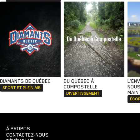
DIAMANTS DE QUÉBEC
DU QUÉBEC À
L'EN
COMPOSTELLE
NOUS
SPORT ET PLEIN AIR
MAIN
DIVERTISSEMENT
ÉCOR
À PROPOS
CONTACTEZ-NOUS