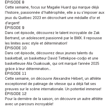
ÉPISODE 8
Cette semaine, focus sur Magalie Huard qui marque déjà
l’histoire, passionnée d'haltérophilie, elle a su s’imposer aux
jeux du Québec 2023 en décrochant une médaille d’or et
d’argent!
ÉPISODE 9
Dans cet épisode, découvrez le talent incroyable de Zak
Bertrand, un adolescent passionné par le BMX. Il repousse
les limites avec style et détermination!
ÉPISODE 10
Dans cet épisode, découvrez deux jeunes talents du
basketball, un basketteur David Tettekpoe-codjo et une
basketteuse Alia Ouakouak, qui ont marqué l’année 2025
grâce à leur détermination...
ÉPISODE 11
Cette semaine, on découvre Alexandre Hébert, un athlète
exceptionnel de patinage de vitesse qui a déjà fait ses
preuves sur le scène internationale. Un potentiel immense!
ÉPISODE 12
Pour la dernière de la saison, on découvre un autre athlète
avec un parcours incroyable!
Animaux
Avenir
Bingo
Communauté
Culture