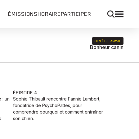
ÉMISSIONS
HORAIRE
PARTICIPER
BIEN‑ÊTRE ANIMAL
Bonheur canin
ÉPISODE 4
 : un
Sophie Thibault rencontre Fannie Lambert,
n
fondatrice de PsychoPattes, pour
comprendre pourquoi et comment entraîner
s
son chien.