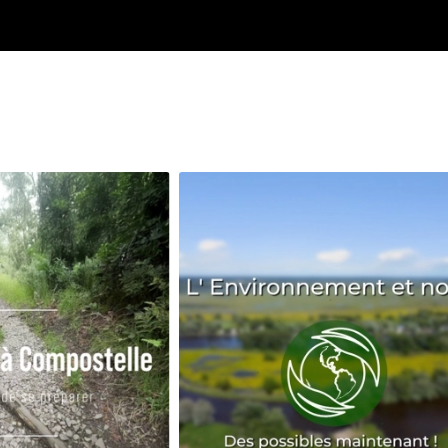
Avenir
Bingo
Communauté
Culture
Développeme
Pêche
Santé
Sport
Voyage
Yoga