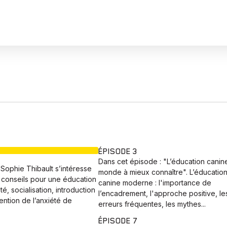
EN COURS
ÉPISODE 3
Dans cet épisode : "L’éducation canine
Sophie Thibault s’intéresse
monde à mieux connaître". L’éducatio
 conseils pour une éducation
canine moderne : l'importance de
té, socialisation, introduction
l’encadrement, l'approche positive, le
ention de l’anxiété de
erreurs fréquentes, les mythes...
ÉPISODE 7