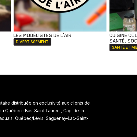
LES MODÉLISTES DE L’AIR
CUISINE CO
SANTÉ, SOCI
DIVERTISSEMENT
SANTÉ ET MI
aire distribuée en exclusivité aux clients de
 du Québec : Bas-Saint-Laurent, Cap-de-la-
taouais, Québec/Lévis, Saguenay-Lac-Saint-
.