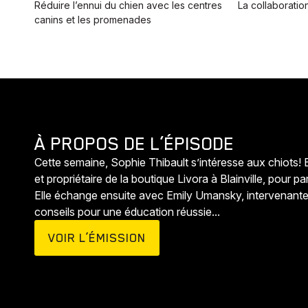
Réduire l’ennui du chien avec les centres
La collaboratio
canins et les promenades
À PROPOS DE L’ÉPISODE
Cette semaine, Sophie Thibault s’intéresse aux chiots! 
et propriétaire de la boutique Livora à Blainville, pour pa
Elle échange ensuite avec Emily Umansky, intervenante
conseils pour une éducation réussie...
VOIR L’ÉMISSION