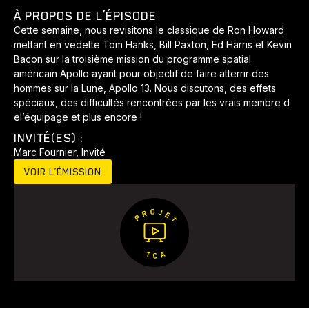
À PROPOS DE L’ÉPISODE
Développement
Histoires
Pêche
Santé
Sport
Cette semaine, nous revisitons le classique de Ron Howard
Voyage
Yoga
mettant en vedette Tom Hanks, Bill Paxton, Ed Harris et Kevin
Bacon sur la troisième mission du programme spatial
américain Apollo ayant pour objectif de faire atterrir des
hommes sur la Lune, Apollo 13. Nous discutons, des effets
spéciaux, des difficultés rencontrées par les vrais membre d
el’équipage et plus encore !
INVITÉ(ES) :
Marc Fournier, Invité
VOIR L’ÉMISSION