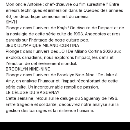
Mon oncle Antoine : chef-d’œuvre ou film surestimé ? Entre
erreurs techniques et immersion dans le Québec des années
40, on décortique ce monument du cinéma.
KM/H
Plongez dans l'univers de Km/h ! On discute de l'impact et de
la nostalgie de cette série culte de 1998. Anecdotes et rires
garantis sur l'héritage de notre culture pop.
JEUX OLYMPIQUE MILANO-CORTINA
Plongez dans l'univers des JO ! De Milano Cortina 2026 aux
exploits canadiens, nous explorons l'impact, les défis et
l'émotion de cet événement mondial.
BROOKLYN NINE-NINE
Plongez dans l'univers de Brooklyn Nine-Nine ! De Jake à
Amy, on analyse l'humour et l'impact réconfortant de cette
série culte. Un incontournable rempli de passion.
LE DÉLUGE DU SAGUENAY
Cette semaine, retour sur le déluge du Saguenay de 1996.
Entre tragédie et solidarité, découvrez notre analyse sur la
gestion des barrages et la résilience humaine.
Animaux
Avenir
Bingo
Communauté
Culture