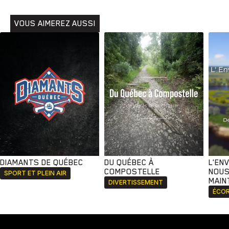
VOUS AIMEREZ AUSSI
DIAMANTS DE QUÉBEC
DU QUÉBEC À
L'EN
COMPOSTELLE
NOUS
SPORT ET PLEIN AIR
MAIN
DIVERTISSEMENT
ÉCOR