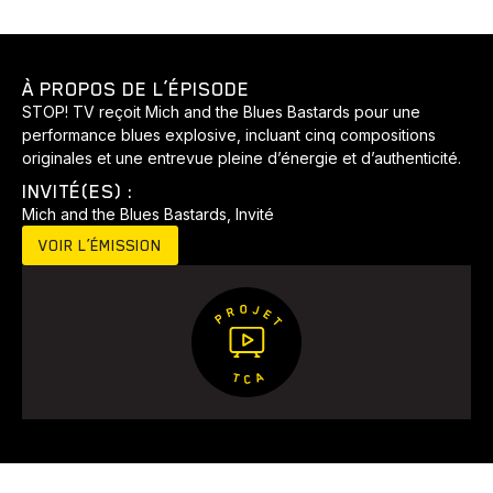
À PROPOS DE L’ÉPISODE
STOP! TV reçoit Mich and the Blues Bastards pour une
performance blues explosive, incluant cinq compositions
originales et une entrevue pleine d’énergie et d’authenticité.
INVITÉ(ES) :
Mich and the Blues Bastards, Invité
Animaux
Avenir
Bingo
Communauté
Culture
VOIR L’ÉMISSION
Développement
Histoires
Pêche
Santé
Sport
Voyage
Yoga