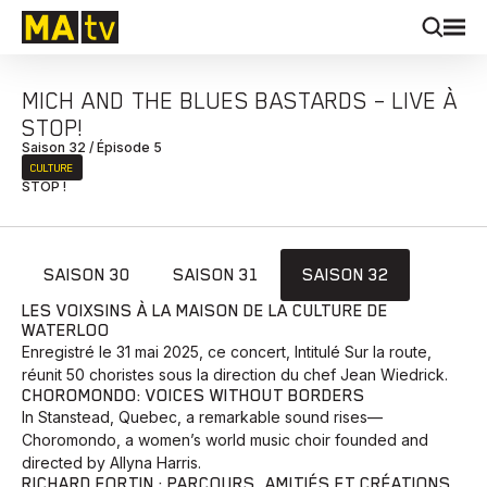
MICH AND THE BLUES BASTARDS – LIVE À
STOP!
Saison 32 / Épisode 5
CULTURE
STOP !
SAISON 30
SAISON 31
SAISON 32
LES VOIXSINS À LA MAISON DE LA CULTURE DE
WATERLOO
Enregistré le 31 mai 2025, ce concert, Intitulé Sur la route,
réunit 50 choristes sous la direction du chef Jean Wiedrick.
CHOROMONDO: VOICES WITHOUT BORDERS
In Stanstead, Quebec, a remarkable sound rises—
Choromondo, a women’s world music choir founded and
directed by Allyna Harris.
RICHARD FORTIN : PARCOURS, AMITIÉS ET CRÉATIONS