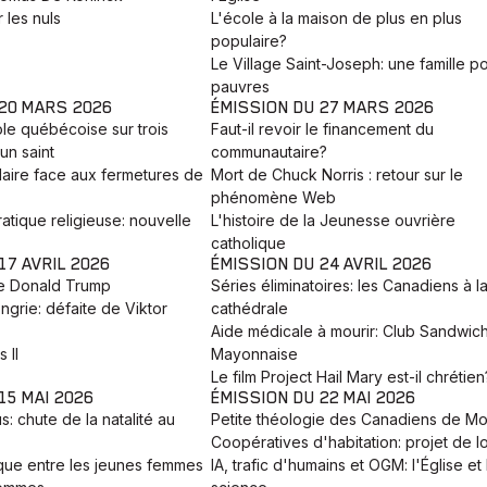
 les nuls
L'école à la maison de plus en plus
populaire?
Le Village Saint-Joseph: une famille po
pauvres
 20 MARS 2026
ÉMISSION DU 27 MARS 2026
ole québécoise sur trois
Faut-il revoir le financement du
un saint
communautaire?
laire face aux fermetures de
Mort de Chuck Norris : retour sur le
phénomène Web
atique religieuse: nouvelle
L'histoire de la Jeunesse ouvrière
catholique
17 AVRIL 2026
ÉMISSION DU 24 AVRIL 2026
e Donald Trump
Séries éliminatoires: les Canadiens à l
ngrie: défaite de Viktor
cathédrale
Aide médicale à mourir: Club Sandwic
 II
Mayonnaise
Le film Project Hail Mary est-il chrétien
15 MAI 2026
ÉMISSION DU 22 MAI 2026
: chute de la natalité au
Petite théologie des Canadiens de Mo
Coopératives d'habitation: projet de lo
que entre les jeunes femmes
IA, trafic d'humains et OGM: l'Église et 