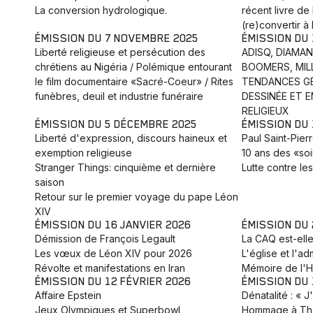
La conversion hydrologique.
récent livre de
(re)convertir à 
ÉMISSION DU 7 NOVEMBRE 2025
ÉMISSION DU
Liberté religieuse et persécution des
ADISQ, DIAMA
chrétiens au Nigéria / Polémique entourant
BOOMERS, MILL
le film documentaire «Sacré-Coeur» / Rites
TENDANCES GÉ
funèbres, deuil et industrie funéraire
DESSINÉE ET 
RELIGIEUX
ÉMISSION DU 5 DÉCEMBRE 2025
ÉMISSION DU
Liberté d'expression, discours haineux et
Paul Saint-Pier
exemption religieuse
10 ans des «soi
Stranger Things: cinquième et dernière
Lutte contre le
saison
Retour sur le premier voyage du pape Léon
XIV
ÉMISSION DU 16 JANVIER 2026
ÉMISSION DU 
Démission de François Legault
La CAQ est-elle
Les vœux de Léon XIV pour 2026
L'église et l'ad
Révolte et manifestations en Iran
Mémoire de l'H
ÉMISSION DU 12 FÉVRIER 2026
ÉMISSION DU 
Affaire Epstein
Dénatalité : « J
Jeux Olympiques et Superbowl
Hommage à Th