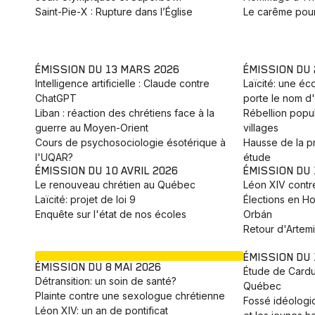
Saint-Pie-X : Rupture dans l’Église
Le carême pour
ÉMISSION DU 13 MARS 2026
ÉMISSION DU
Intelligence artificielle : Claude contre
Laïcité: une éc
ChatGPT
porte le nom d'
Liban : réaction des chrétiens face à la
Rébellion popu
guerre au Moyen-Orient
villages
Cours de psychosociologie ésotérique à
Hausse de la pr
l'UQAR?
étude
ÉMISSION DU 10 AVRIL 2026
ÉMISSION DU 
Le renouveau chrétien au Québec
Léon XIV contr
Laïcité: projet de loi 9
Élections en Ho
Enquête sur l'état de nos écoles
Orbán
Retour d'Artemis
EN COURS
ÉMISSION DU 
ÉMISSION DU 8 MAI 2026
Étude de Cardus
Détransition: un soin de santé?
Québec
Plainte contre une sexologue chrétienne
Fossé idéologi
Léon XIV: un an de pontificat