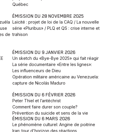
Québec
ÉMISSION DU 28 NOVEMBRE 2025
zuéla
Laïcité : projet de loi de la CAQ / La nouvelle
euse
série «Pluribus» / PLQ et QS : crise interne et
tes de
trahison
ÉMISSION DU 9 JANVIER 2026
ÉE
Un sketch du «Bye-Bye 2025» qui fait réagir
La série documentaire «Entre les lignes»:
Les influenceurs de Dieu
Opération militaire américaine au Venezuela:
capture de Nicolás Maduro
ÉMISSION DU 6 FÉVRIER 2026
Peter Thiel et l’antéchrist
Comment faire durer son couple?
Prévention du suicide et sens de la vie
ÉMISSION DU 6 MARS 2026
Le phénomène culturel: Angine de poitrine
Iran: tour d'horizon des réactions