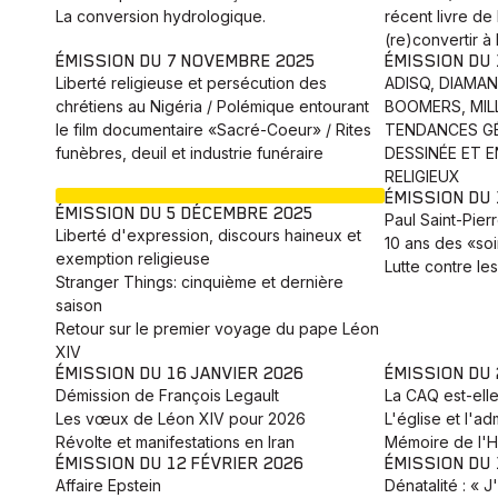
La conversion hydrologique.
récent livre de
(re)convertir à 
ÉMISSION DU 7 NOVEMBRE 2025
ÉMISSION DU
Liberté religieuse et persécution des
ADISQ, DIAMA
chrétiens au Nigéria / Polémique entourant
BOOMERS, MILL
le film documentaire «Sacré-Coeur» / Rites
TENDANCES GÉ
funèbres, deuil et industrie funéraire
DESSINÉE ET 
RELIGIEUX
EN COURS
ÉMISSION DU
ÉMISSION DU 5 DÉCEMBRE 2025
Paul Saint-Pier
Liberté d'expression, discours haineux et
10 ans des «soi
exemption religieuse
Lutte contre le
Stranger Things: cinquième et dernière
saison
Retour sur le premier voyage du pape Léon
XIV
ÉMISSION DU 16 JANVIER 2026
ÉMISSION DU 
Démission de François Legault
La CAQ est-elle
Les vœux de Léon XIV pour 2026
L'église et l'ad
Révolte et manifestations en Iran
Mémoire de l'H
ÉMISSION DU 12 FÉVRIER 2026
ÉMISSION DU 
Affaire Epstein
Dénatalité : « J