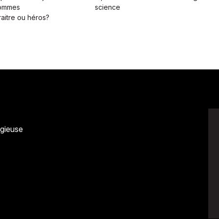
hommes
science
raitre ou héros?
Avenir
Bingo
Communauté
Culture
Développeme
Pêche
Santé
Sport
Voyage
Yoga
igieuse