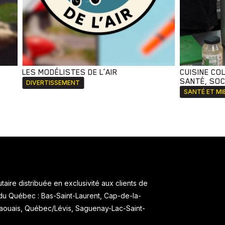
LES MODÉLISTES DE L’AIR
CUISINE CO
SANTÉ, SOCI
DIVERTISSEMENT
SANTÉ ET MI
aire distribuée en exclusivité aux clients de
 du Québec : Bas-Saint-Laurent, Cap-de-la-
taouais, Québec/Lévis, Saguenay-Lac-Saint-
.