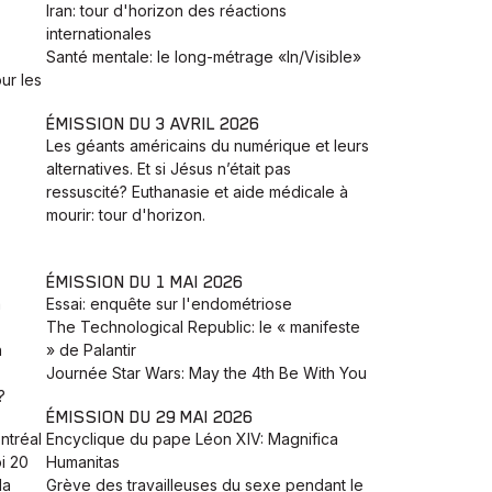
Iran: tour d'horizon des réactions
internationales
Santé mentale: le long-métrage «In/Visible»
ur les
ÉMISSION DU 3 AVRIL 2026
Les géants américains du numérique et leurs
alternatives. Et si Jésus n’était pas
ressuscité? Euthanasie et aide médicale à
mourir: tour d'horizon.
ÉMISSION DU 1 MAI 2026
a
Essai: enquête sur l'endométriose
The Technological Republic: le « manifeste
h
» de Palantir
Journée Star Wars: May the 4th Be With You
?
ÉMISSION DU 29 MAI 2026
ntréal
Encyclique du pape Léon XIV: Magnifica
i 20
Humanitas
la
Grève des travailleuses du sexe pendant le