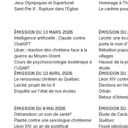
Jeux Olympiques et Superbowl
Hommage à Th
Saint-Pie-X : Rupture dans l’Église
Le carême pour
ÉMISSION DU 13 MARS 2026
ÉMISSION DU
Intelligence artificielle : Claude contre
Laïcité: une éc
ChatGPT
porte le nom d'
Liban : réaction des chrétiens face à la
Rébellion popu
guerre au Moyen-Orient
villages
Cours de psychosociologie ésotérique à
Hausse de la pr
l'UQAR?
étude
ÉMISSION DU 10 AVRIL 2026
ÉMISSION DU 
Le renouveau chrétien au Québec
Léon XIV contr
Laïcité: projet de loi 9
Élections en Ho
Enquête sur l'état de nos écoles
Orbán
Retour d'Artemis
ÉMISSION DU 8 MAI 2026
ÉMISSION DU 
Détransition: un soin de santé?
Étude de Cardus
Plainte contre une sexologue chrétienne
Québec
Léon XIV: un an de pontificat
Fossé idéologi