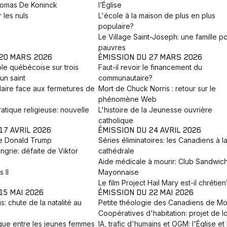
omas De Koninck
l’Église
 les nuls
L'école à la maison de plus en plus
populaire?
Le Village Saint-Joseph: une famille po
pauvres
 20 MARS 2026
ÉMISSION DU 27 MARS 2026
ole québécoise sur trois
Faut-il revoir le financement du
un saint
communautaire?
laire face aux fermetures de
Mort de Chuck Norris : retour sur le
phénomène Web
atique religieuse: nouvelle
L'histoire de la Jeunesse ouvrière
catholique
17 AVRIL 2026
ÉMISSION DU 24 AVRIL 2026
e Donald Trump
Séries éliminatoires: les Canadiens à l
ngrie: défaite de Viktor
cathédrale
Aide médicale à mourir: Club Sandwic
 II
Mayonnaise
Le film Project Hail Mary est-il chrétien
15 MAI 2026
ÉMISSION DU 22 MAI 2026
: chute de la natalité au
Petite théologie des Canadiens de Mo
Coopératives d'habitation: projet de lo
que entre les jeunes femmes
IA, trafic d'humains et OGM: l'Église et 