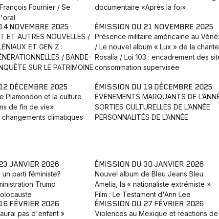
 François Fournier / Se
documentaire «Après la foi»
l'oral
 14 NOVEMBRE 2025
ÉMISSION DU 21 NOVEMBRE 2025
NT ET AUTRES NOUVELLES /
Présence militaire américaine au Véné
ÉNIAUX ET GEN Z :
/ Le nouvel album « Lux » de la chant
NÉRATIONNELLES / BANDE-
Rosalía / Loi 103 : encadrement des si
ENQUÊTE SUR LE PATRIMOINE
consommation supervisée
 12 DÉCEMBRE 2025
ÉMISSION DU 19 DÉCEMBRE 2025
re Plamondon et la culture
ÉVÉNEMENTS MARQUANTS DE L’ANN
ns de fin de vie»
SORTIES CULTURELLES DE L’ANNÉE
s changements climatiques
PERSONNALITÉS DE L’ANNÉE
23 JANVIER 2026
ÉMISSION DU 30 JANVIER 2026
 un parti féministe?
Nouvel album de Bleu Jeans Bleu
ministration Trump
Amelia, la « nationaliste extrémiste »
olocauste
Film : Le Testament d'Ann Lee
16 FÉVRIER 2026
ÉMISSION DU 27 FÉVRIER 2026
'aurai pas d'enfant »
Violences au Mexique et réactions de