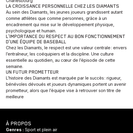
Charlesbourg
LA CROISSANCE PERSONNELLE CHEZ LES DIAMANTS
Au sein des Diamants, les jeunes joueurs grandissent autant
comme athlètes que comme personnes, grâce à un
encadrement qui mise sur le développement physique,
psychologique et humain.
L’IMPORTANCE DU RESPECT AU BON FONCTIONNEMENT
D’UNE ÉQUIPE DE BASEBALL
Chez les Diamants, le respect est une valeur centrale : envers
l’entraîneur, les coéquipiers et la discipline. Une culture
essentielle au quotidien, au cœur de l’épisode de cette
Animaux
Avenir
Bingo
Communauté
Culture
semaine.
Développement
Histoires
Pêche
Santé
Sport
UN FUTUR PROMETTEUR
L’histoire des Diamants est marquée par le succès : rigueur,
Voyage
Yoga
bénévoles dévoués et joueurs dynamiques portent un avenir
prometteur, alors que l’équipe vise à retrouver son titre de
meilleure
À PROPOS
Genres :
Sport et plein air