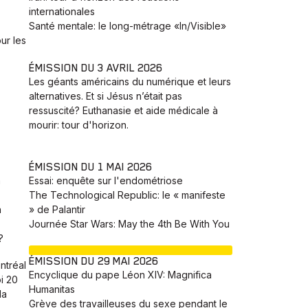
internationales
Santé mentale: le long-métrage «In/Visible»
ur les
ÉMISSION DU 3 AVRIL 2026
Les géants américains du numérique et leurs
alternatives. Et si Jésus n’était pas
ressuscité? Euthanasie et aide médicale à
mourir: tour d'horizon.
ÉMISSION DU 1 MAI 2026
a
Essai: enquête sur l'endométriose
The Technological Republic: le « manifeste
h
» de Palantir
Journée Star Wars: May the 4th Be With You
?
EN COURS
ÉMISSION DU 29 MAI 2026
ntréal
Encyclique du pape Léon XIV: Magnifica
i 20
Humanitas
la
Grève des travailleuses du sexe pendant le