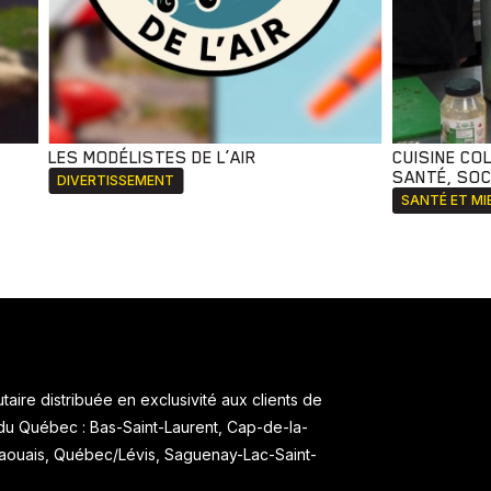
LES MODÉLISTES DE L’AIR
CUISINE CO
SANTÉ, SOCI
DIVERTISSEMENT
SANTÉ ET MI
aire distribuée en exclusivité aux clients de
 du Québec : Bas-Saint-Laurent, Cap-de-la-
taouais, Québec/Lévis, Saguenay-Lac-Saint-
.