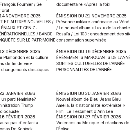
 François Fournier / Se
documentaire «Après la foi»
l'oral
 14 NOVEMBRE 2025
ÉMISSION DU 21 NOVEMBRE 2025
NT ET AUTRES NOUVELLES /
Présence militaire américaine au Véné
ÉNIAUX ET GEN Z :
/ Le nouvel album « Lux » de la chant
NÉRATIONNELLES / BANDE-
Rosalía / Loi 103 : encadrement des si
ENQUÊTE SUR LE PATRIMOINE
consommation supervisée
 12 DÉCEMBRE 2025
ÉMISSION DU 19 DÉCEMBRE 2025
re Plamondon et la culture
ÉVÉNEMENTS MARQUANTS DE L’ANN
ns de fin de vie»
SORTIES CULTURELLES DE L’ANNÉE
s changements climatiques
PERSONNALITÉS DE L’ANNÉE
23 JANVIER 2026
ÉMISSION DU 30 JANVIER 2026
 un parti féministe?
Nouvel album de Bleu Jeans Bleu
ministration Trump
Amelia, la « nationaliste extrémiste »
olocauste
Film : Le Testament d'Ann Lee
16 FÉVRIER 2026
ÉMISSION DU 27 FÉVRIER 2026
'aurai pas d'enfant »
Violences au Mexique et réactions de
omas De Koninck
l’Église