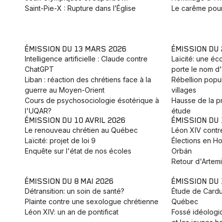
Saint-Pie-X : Rupture dans l’Église
Le carême pour
ÉMISSION DU 13 MARS 2026
ÉMISSION DU
Intelligence artificielle : Claude contre
Laïcité: une éc
ChatGPT
porte le nom d'
Liban : réaction des chrétiens face à la
Rébellion popu
guerre au Moyen-Orient
villages
Cours de psychosociologie ésotérique à
Hausse de la pr
l'UQAR?
étude
ÉMISSION DU 10 AVRIL 2026
ÉMISSION DU 
Le renouveau chrétien au Québec
Léon XIV contr
Laïcité: projet de loi 9
Élections en Ho
Enquête sur l'état de nos écoles
Orbán
Retour d'Artemis
ÉMISSION DU 8 MAI 2026
ÉMISSION DU 
Détransition: un soin de santé?
Étude de Cardus
Plainte contre une sexologue chrétienne
Québec
Léon XIV: un an de pontificat
Fossé idéologi