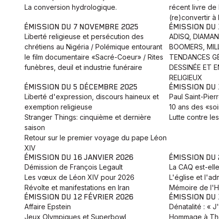
La conversion hydrologique.
récent livre de
(re)convertir à 
ÉMISSION DU 7 NOVEMBRE 2025
ÉMISSION DU
Liberté religieuse et persécution des
ADISQ, DIAMA
chrétiens au Nigéria / Polémique entourant
BOOMERS, MILL
le film documentaire «Sacré-Coeur» / Rites
TENDANCES GÉ
funèbres, deuil et industrie funéraire
DESSINÉE ET 
RELIGIEUX
ÉMISSION DU 5 DÉCEMBRE 2025
ÉMISSION DU
Liberté d'expression, discours haineux et
Paul Saint-Pier
exemption religieuse
10 ans des «soi
Stranger Things: cinquième et dernière
Lutte contre le
saison
Retour sur le premier voyage du pape Léon
XIV
ÉMISSION DU 16 JANVIER 2026
ÉMISSION DU 
Démission de François Legault
La CAQ est-elle
Les vœux de Léon XIV pour 2026
L'église et l'ad
Révolte et manifestations en Iran
Mémoire de l'H
ÉMISSION DU 12 FÉVRIER 2026
ÉMISSION DU 
Affaire Epstein
Dénatalité : « J
Jeux Olympiques et Superbowl
Hommage à Th