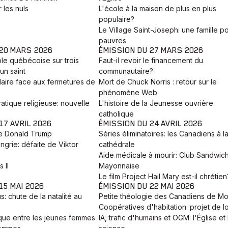
 les nuls
L'école à la maison de plus en plus
populaire?
Le Village Saint-Joseph: une famille po
pauvres
 20 MARS 2026
ÉMISSION DU 27 MARS 2026
ole québécoise sur trois
Faut-il revoir le financement du
un saint
communautaire?
laire face aux fermetures de
Mort de Chuck Norris : retour sur le
phénomène Web
atique religieuse: nouvelle
L'histoire de la Jeunesse ouvrière
catholique
17 AVRIL 2026
ÉMISSION DU 24 AVRIL 2026
e Donald Trump
Séries éliminatoires: les Canadiens à l
ngrie: défaite de Viktor
cathédrale
Aide médicale à mourir: Club Sandwic
 II
Mayonnaise
Le film Project Hail Mary est-il chrétien
15 MAI 2026
ÉMISSION DU 22 MAI 2026
: chute de la natalité au
Petite théologie des Canadiens de Mo
Coopératives d'habitation: projet de lo
que entre les jeunes femmes
IA, trafic d'humains et OGM: l'Église et 