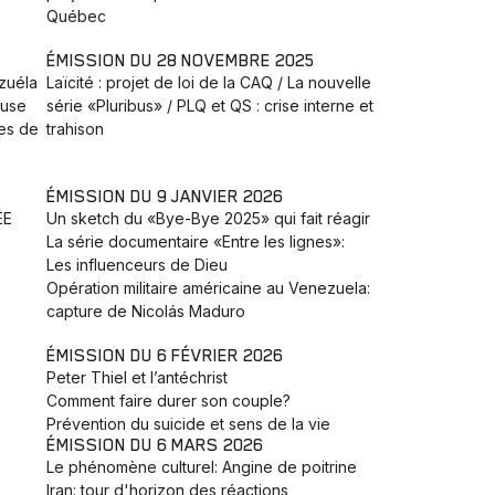
Québec
ÉMISSION DU 28 NOVEMBRE 2025
zuéla
Laïcité : projet de loi de la CAQ / La nouvelle
euse
série «Pluribus» / PLQ et QS : crise interne et
tes de
trahison
ÉMISSION DU 9 JANVIER 2026
ÉE
Un sketch du «Bye-Bye 2025» qui fait réagir
La série documentaire «Entre les lignes»:
Les influenceurs de Dieu
Opération militaire américaine au Venezuela:
capture de Nicolás Maduro
ÉMISSION DU 6 FÉVRIER 2026
Peter Thiel et l’antéchrist
Comment faire durer son couple?
Prévention du suicide et sens de la vie
ÉMISSION DU 6 MARS 2026
Le phénomène culturel: Angine de poitrine
Iran: tour d'horizon des réactions