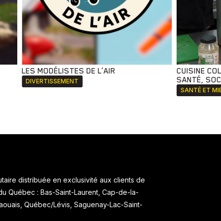
LES MODÉLISTES DE L’AIR
CUISINE CO
SANTÉ, SOCI
DIVERTISSEMENT
SANTÉ ET MI
aire distribuée en exclusivité aux clients de
 du Québec : Bas-Saint-Laurent, Cap-de-la-
taouais, Québec/Lévis, Saguenay-Lac-Saint-
.