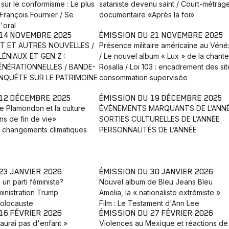
sur le conformisme : Le plus
sataniste devenu saint / Court-métrag
 François Fournier / Se
documentaire «Après la foi»
l'oral
 14 NOVEMBRE 2025
ÉMISSION DU 21 NOVEMBRE 2025
NT ET AUTRES NOUVELLES /
Présence militaire américaine au Véné
ÉNIAUX ET GEN Z :
/ Le nouvel album « Lux » de la chant
NÉRATIONNELLES / BANDE-
Rosalía / Loi 103 : encadrement des si
ENQUÊTE SUR LE PATRIMOINE
consommation supervisée
 12 DÉCEMBRE 2025
ÉMISSION DU 19 DÉCEMBRE 2025
re Plamondon et la culture
ÉVÉNEMENTS MARQUANTS DE L’ANN
ns de fin de vie»
SORTIES CULTURELLES DE L’ANNÉE
s changements climatiques
PERSONNALITÉS DE L’ANNÉE
23 JANVIER 2026
ÉMISSION DU 30 JANVIER 2026
 un parti féministe?
Nouvel album de Bleu Jeans Bleu
ministration Trump
Amelia, la « nationaliste extrémiste »
olocauste
Film : Le Testament d'Ann Lee
16 FÉVRIER 2026
ÉMISSION DU 27 FÉVRIER 2026
'aurai pas d'enfant »
Violences au Mexique et réactions de