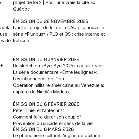
e
projet de loi 2 | Pour une vraie laïcité au
Québec
ÉMISSION DU 28 NOVEMBRE 2025
zuéla
Laïcité : projet de loi de la CAQ / La nouvelle
euse
série «Pluribus» / PLQ et QS : crise interne et
tes de
trahison
ÉMISSION DU 9 JANVIER 2026
ÉE
Un sketch du «Bye-Bye 2025» qui fait réagir
La série documentaire «Entre les lignes»:
Les influenceurs de Dieu
Opération militaire américaine au Venezuela:
capture de Nicolás Maduro
ÉMISSION DU 6 FÉVRIER 2026
Peter Thiel et l’antéchrist
Comment faire durer son couple?
Prévention du suicide et sens de la vie
ÉMISSION DU 6 MARS 2026
Le phénomène culturel: Angine de poitrine