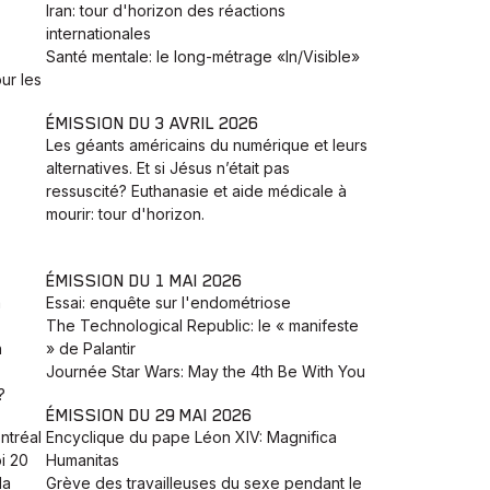
Iran: tour d'horizon des réactions
internationales
Santé mentale: le long-métrage «In/Visible»
ur les
ÉMISSION DU 3 AVRIL 2026
Les géants américains du numérique et leurs
alternatives. Et si Jésus n’était pas
ressuscité? Euthanasie et aide médicale à
mourir: tour d'horizon.
ÉMISSION DU 1 MAI 2026
a
Essai: enquête sur l'endométriose
The Technological Republic: le « manifeste
h
» de Palantir
Journée Star Wars: May the 4th Be With You
?
ÉMISSION DU 29 MAI 2026
ntréal
Encyclique du pape Léon XIV: Magnifica
i 20
Humanitas
la
Grève des travailleuses du sexe pendant le