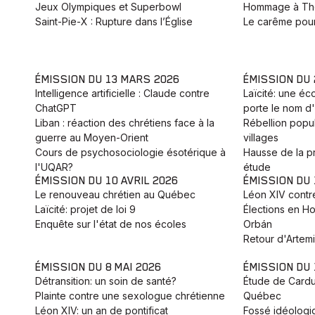
Jeux Olympiques et Superbowl
Hommage à Th
Saint-Pie-X : Rupture dans l’Église
Le carême pour
ÉMISSION DU 13 MARS 2026
ÉMISSION DU
Intelligence artificielle : Claude contre
Laïcité: une éc
ChatGPT
porte le nom d'
Liban : réaction des chrétiens face à la
Rébellion popu
guerre au Moyen-Orient
villages
Cours de psychosociologie ésotérique à
Hausse de la pr
l'UQAR?
étude
ÉMISSION DU 10 AVRIL 2026
ÉMISSION DU 
Le renouveau chrétien au Québec
Léon XIV contr
Laïcité: projet de loi 9
Élections en Ho
Enquête sur l'état de nos écoles
Orbán
Retour d'Artemis
ÉMISSION DU 8 MAI 2026
ÉMISSION DU 
Détransition: un soin de santé?
Étude de Cardus
Plainte contre une sexologue chrétienne
Québec
Léon XIV: un an de pontificat
Fossé idéologi