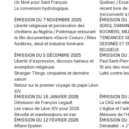
Un férié pour Saint François
Québec / Essai 
La conversion hydrologique.
récent livre de
(re)convertir à 
ÉMISSION DU 7 NOVEMBRE 2025
ÉMISSION DU
Liberté religieuse et persécution des
ADISQ, DIAMA
chrétiens au Nigéria / Polémique entourant
BOOMERS, MILL
le film documentaire «Sacré-Coeur» / Rites
TENDANCES GÉ
funèbres, deuil et industrie funéraire
DESSINÉE ET 
RELIGIEUX
ÉMISSION DU 5 DÉCEMBRE 2025
ÉMISSION DU
Liberté d'expression, discours haineux et
Paul Saint-Pier
exemption religieuse
10 ans des «soi
Stranger Things: cinquième et dernière
Lutte contre le
saison
Retour sur le premier voyage du pape Léon
XIV
ÉMISSION DU 16 JANVIER 2026
ÉMISSION DU 
Démission de François Legault
La CAQ est-elle
Les vœux de Léon XIV pour 2026
L'église et l'ad
Révolte et manifestations en Iran
Mémoire de l'H
ÉMISSION DU 12 FÉVRIER 2026
ÉMISSION DU 
Affaire Epstein
Dénatalité : « J