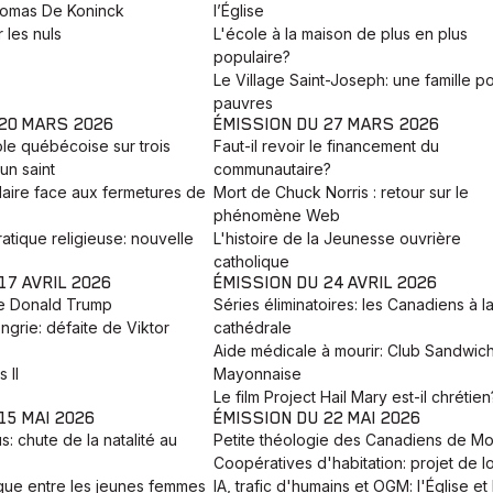
omas De Koninck
l’Église
 les nuls
L'école à la maison de plus en plus
populaire?
Le Village Saint-Joseph: une famille po
pauvres
 20 MARS 2026
ÉMISSION DU 27 MARS 2026
ole québécoise sur trois
Faut-il revoir le financement du
un saint
communautaire?
laire face aux fermetures de
Mort de Chuck Norris : retour sur le
phénomène Web
atique religieuse: nouvelle
L'histoire de la Jeunesse ouvrière
catholique
17 AVRIL 2026
ÉMISSION DU 24 AVRIL 2026
e Donald Trump
Séries éliminatoires: les Canadiens à l
ngrie: défaite de Viktor
cathédrale
Aide médicale à mourir: Club Sandwic
 II
Mayonnaise
Le film Project Hail Mary est-il chrétien
15 MAI 2026
ÉMISSION DU 22 MAI 2026
: chute de la natalité au
Petite théologie des Canadiens de Mo
Coopératives d'habitation: projet de lo
que entre les jeunes femmes
IA, trafic d'humains et OGM: l'Église et 