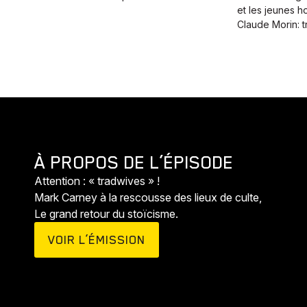
et les jeunes 
Claude Morin: t
Animaux
Histoires
À PROPOS DE L’ÉPISODE
Attention : « tradwives » !
Mark Carney à la rescousse des lieux de culte,
Le grand retour du stoïcisme.
VOIR L’ÉMISSION