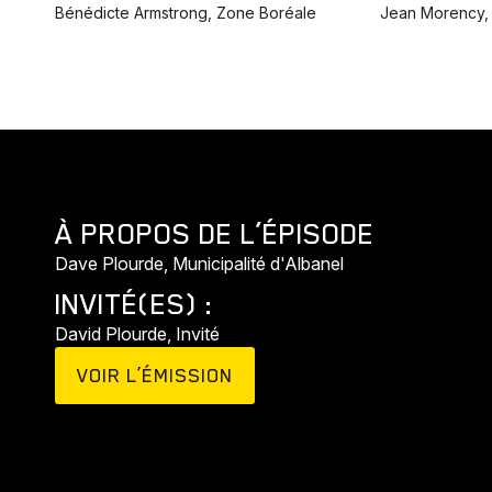
Bénédicte Armstrong, Zone Boréale
Jean Morency,
À PROPOS DE L’ÉPISODE
Dave Plourde, Municipalité d'Albanel
INVITÉ(ES) :
David Plourde, Invité
VOIR L’ÉMISSION