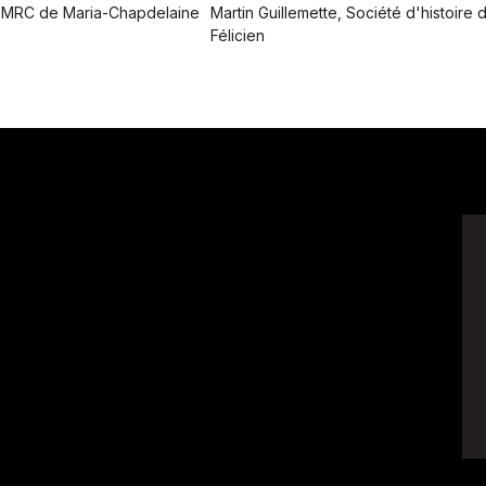
 MRC de Maria-Chapdelaine
Martin Guillemette, Société d'histoire 
Félicien