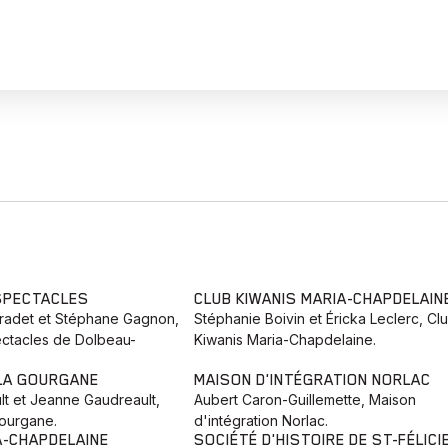
SPECTACLES
CLUB KIWANIS MARIA-CHAPDELAIN
radet et Stéphane Gagnon,
Stéphanie Boivin et Éricka Leclerc, Cl
ctacles de Dolbeau-
Kiwanis Maria-Chapdelaine.
 LA GOURGANE
MAISON D'INTÉGRATION NORLAC
lt et Jeanne Gaudreault,
Aubert Caron-Guillemette, Maison
Gourgane.
d'intégration Norlac.
A-CHAPDELAINE
SOCIÉTÉ D'HISTOIRE DE ST-FÉLICI