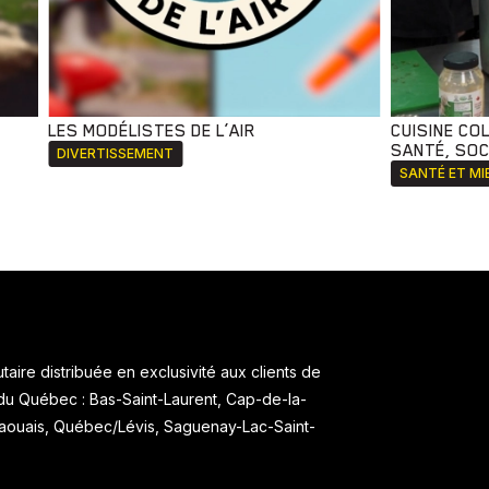
LES MODÉLISTES DE L’AIR
CUISINE CO
SANTÉ, SOCI
DIVERTISSEMENT
SANTÉ ET MI
aire distribuée en exclusivité aux clients de
 du Québec : Bas-Saint-Laurent, Cap-de-la-
taouais, Québec/Lévis, Saguenay-Lac-Saint-
.