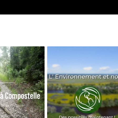
Avenir
Bingo
Communauté
Culture
Développeme
Pêche
Santé
Sport
Voyage
Yoga