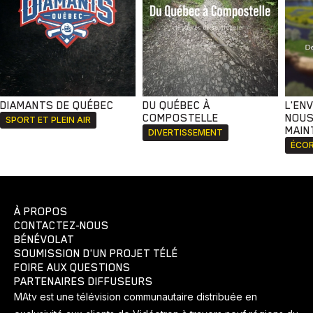
DIAMANTS DE QUÉBEC
DU QUÉBEC À
L'EN
COMPOSTELLE
NOUS
SPORT ET PLEIN AIR
MAIN
DIVERTISSEMENT
ÉCOR
À PROPOS
CONTACTEZ-NOUS
BÉNÉVOLAT
SOUMISSION D'UN PROJET TÉLÉ
FOIRE AUX QUESTIONS
PARTENAIRES DIFFUSEURS
MAtv est une télévision communautaire distribuée en