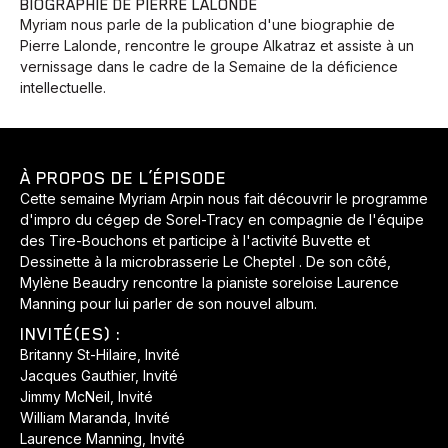
BIOGRAPHIE DE PIERRE LALONDE
Myriam nous parle de la publication d'une biographie de
Pierre Lalonde, rencontre le groupe Alkatraz et assiste à un
vernissage dans le cadre de la Semaine de la déficience
intellectuelle.
Animaux
Avenir
Bingo
Communauté
Culture
Développement
Histoires
Pêche
Santé
Sport
À PROPOS DE L’ÉPISODE
Voyage
Yoga
Cette semaine Myriam Arpin nous fait découvrir le programme
d'impro du cégep de Sorel-Tracy en compagnie de l'équipe
des Tire-Bouchons et participe à l'activité Buvette et
Dessinette à la microbrasserie Le Cheptel . De son côté,
Mylène Beaudry rencontre la pianiste soreloise Laurence
Manning pour lui parler de son nouvel album.
INVITÉ(ES) :
Britanny St-Hilaire, Invité
Jacques Gauthier, Invité
Jimmy McNeil, Invité
William Maranda, Invité
Laurence Manning, Invité