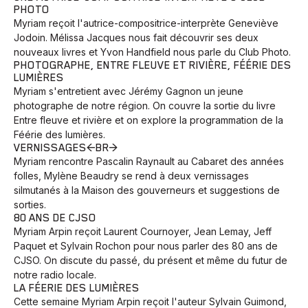
PHOTO
Myriam reçoit l'autrice-compositrice-interprète Geneviève
Jodoin. Mélissa Jacques nous fait découvrir ses deux
nouveaux livres et Yvon Handfield nous parle du Club Photo.
PHOTOGRAPHE, ENTRE FLEUVE ET RIVIÈRE, FÉÉRIE DES
LUMIÈRES
Myriam s'entretient avec Jérémy Gagnon un jeune
photographe de notre région. On couvre la sortie du livre
Entre fleuve et rivière et on explore la programmation de la
Féérie des lumières.
VERNISSAGES<BR>
Myriam rencontre Pascalin Raynault au Cabaret des années
folles, Mylène Beaudry se rend à deux vernissages
silmutanés à la Maison des gouverneurs et suggestions de
sorties.
80 ANS DE CJSO
Myriam Arpin reçoit Laurent Cournoyer, Jean Lemay, Jeff
Paquet et Sylvain Rochon pour nous parler des 80 ans de
CJSO. On discute du passé, du présent et même du futur de
notre radio locale.
LA FÉERIE DES LUMIÈRES
Cette semaine Myriam Arpin reçoit l'auteur Sylvain Guimond,