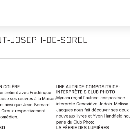
INT-JOSEPH-DE-SOREL
N COLÈRE
UNE AUTRICE-COMPOSITRICE-
INTERPRÈTE & CLUB PHOTO
'entretient avec Frédérique
Myriam reçoit l'autrice-compositrice-
expose ses œuvres à la Maison
interprète Geneviève Jodoin. Mélissa
s ainsi que Jean-Bernard
Jacques nous fait découvrir ses deux
 Giroux respectivement
nouveaux livres et Yvon Handfield no
comédien.
parle du Club Photo.
JSO
LA FÉERIE DES LUMIÈRES