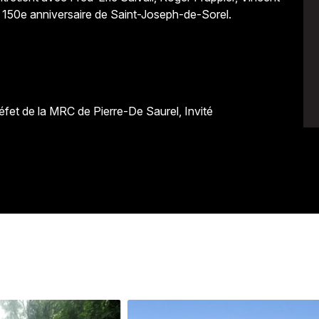
u 150e anniversaire de Saint-Joseph-de-Sorel.
fet de la MRC de Pierre-De Saurel, Invité
Avenir
Bingo
Communauté
Culture
Développeme
Pêche
Santé
Sport
Voyage
Yoga