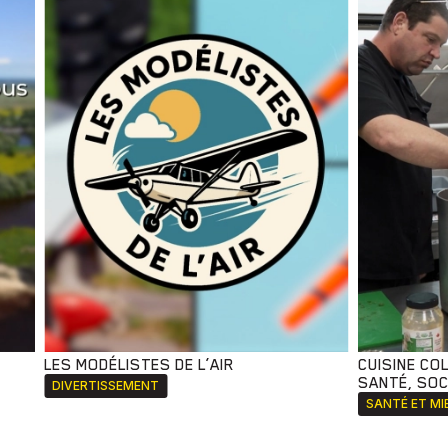
LES MODÉLISTES DE L’AIR
CUISINE CO
SANTÉ, SOCI
DIVERTISSEMENT
SANTÉ ET MI