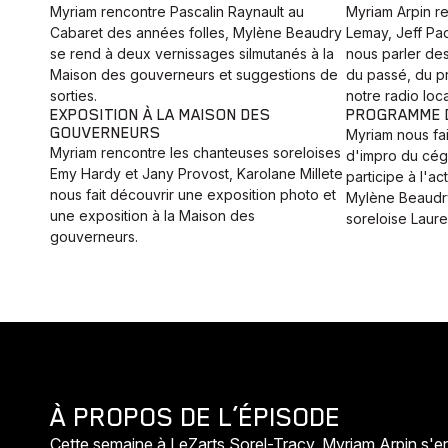
Myriam rencontre Pascalin Raynault au
Myriam Arpin r
Cabaret des années folles, Mylène Beaudry
Lemay, Jeff Pa
se rend à deux vernissages silmutanés à la
nous parler de
Maison des gouverneurs et suggestions de
du passé, du p
sorties.
notre radio loca
EXPOSITION À LA MAISON DES
PROGRAMME D
GOUVERNEURS
Myriam nous fa
Myriam rencontre les chanteuses soreloises
d'impro du cég
Emy Hardy et Jany Provost, Karolane Millete
participe à l'ac
nous fait découvrir une exposition photo et
Mylène Beaudry
une exposition à la Maison des
soreloise Laur
gouverneurs.
À PROPOS DE L’ÉPISODE
Cette semaine à LeZarts Sorel-Tracy, Myriam Arpin s'ent