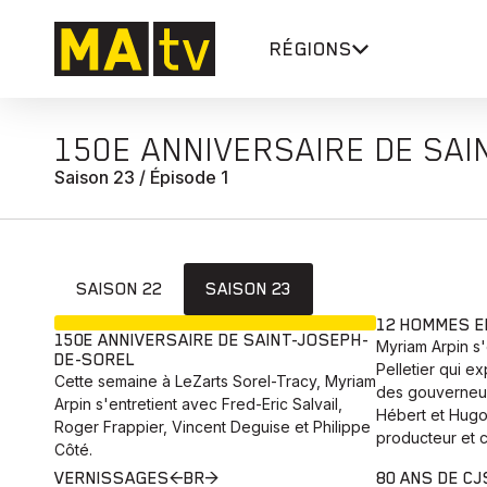
RÉGIONS
150E ANNIVERSAIRE DE SA
Saison 23 / Épisode 1
SAISON 22
SAISON 23
EN COURS
12 HOMMES E
150E ANNIVERSAIRE DE SAINT-JOSEPH-
Myriam Arpin s
DE-SOREL
Pelletier qui 
Cette semaine à LeZarts Sorel-Tracy, Myriam
des gouverneur
Arpin s'entretient avec Fred-Eric Salvail,
Hébert et Hugo
Roger Frappier, Vincent Deguise et Philippe
producteur et 
Côté.
VERNISSAGES<BR>
80 ANS DE C