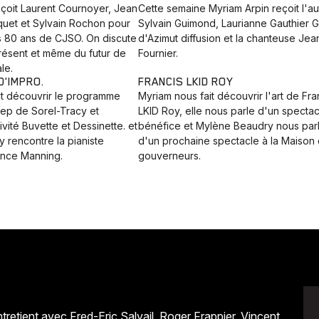
eçoit Laurent Cournoyer, Jean
Cette semaine Myriam Arpin reçoit l'au
quet et Sylvain Rochon pour
Sylvain Guimond, Laurianne Gauthier 
s 80 ans de CJSO. On discute
d'Azimut diffusion et la chanteuse Jea
résent et même du futur de
Fournier.
le.
'IMPRO.
FRANCIS LKID ROY
it découvrir le programme
Myriam nous fait découvrir l'art de Fra
ep de Sorel-Tracy et
LKID Roy, elle nous parle d'un spectac
tivité Buvette et Dessinette. et
bénéfice et Mylène Beaudry nous par
 rencontre la pianiste
d'un prochaine spectacle à la Maison
ence Manning.
gouverneurs.
retient avec Fred-Eric Salvail, Roger Frappier, Vincent