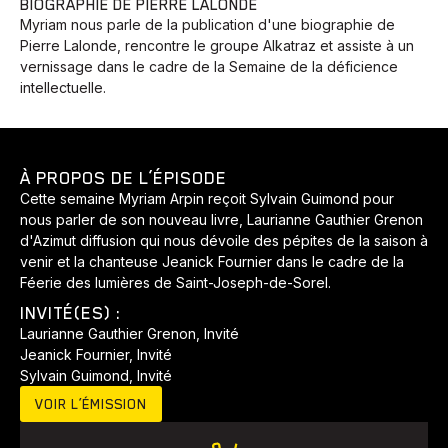
BIOGRAPHIE DE PIERRE LALONDE
Myriam nous parle de la publication d'une biographie de
Pierre Lalonde, rencontre le groupe Alkatraz et assiste à un
vernissage dans le cadre de la Semaine de la déficience
Animaux
Avenir
Bingo
Communauté
Culture
intellectuelle.
Développement
Histoires
Pêche
Santé
Sport
Voyage
Yoga
À PROPOS DE L’ÉPISODE
Cette semaine Myriam Arpin reçoit Sylvain Guimond pour
nous parler de son nouveau livre, Laurianne Gauthier Grenon
d'Azimut diffusion qui nous dévoile des pépites de la saison à
venir et la chanteuse Jeanick Fournier dans le cadre de la
Féerie des lumières de Saint-Joseph-de-Sorel.
INVITÉ(ES) :
Laurianne Gauthier Grenon, Invité
Jeanick Fournier, Invité
Sylvain Guimond, Invité
VOIR L’ÉMISSION