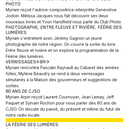
PHOTO
Myriam reçoit l'autrice-compositrice-interprète Geneviève
Jodoin. Mélissa Jacques nous fait découvrir ses deux
nouveaux livres et Yvon Handfield nous parle du Club Photo.
PHOTOGRAPHE, ENTRE FLEUVE ET RIVIÈRE, FÉÉRIE DES
LUMIÈRES
Myriam s'entretient avec Jérémy Gagnon un jeune
photographe de notre région. On couvre la sortie du livre
Entre fleuve et rivière et on explore la programmation de la
Féérie des lumières.
VERNISSAGES<BR>
Myriam rencontre Pascalin Raynault au Cabaret des années
folles, Mylène Beaudry se rend à deux vernissages
silmutanés à la Maison des gouverneurs et suggestions de
sorties.
80 ANS DE CJSO
Myriam Arpin reçoit Laurent Cournoyer, Jean Lemay, Jeff
Paquet et Sylvain Rochon pour nous parler des 80 ans de
CJSO. On discute du passé, du présent et même du futur de
notre radio locale.
EN COURS
LA FÉERIE DES LUMIÈRES