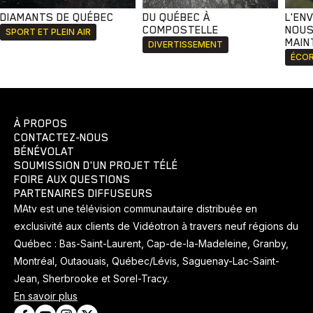
DIAMANTS DE QUÉBEC
DU QUÉBEC À
L'EN
COMPOSTELLE
NOUS
SPORT ET PLEIN AIR
MAIN
DIVERTISSEMENT
ÉCOR
À PROPOS
CONTACTEZ-NOUS
BÉNÉVOLAT
SOUMISSION D'UN PROJET TÉLÉ
FOIRE AUX QUESTIONS
PARTENAIRES DIFFUSEURS
MAtv est une télévision communautaire distribuée en
exclusivité aux clients de Vidéotron à travers neuf régions du
Québec : Bas-Saint-Laurent, Cap-de-la-Madeleine, Granby,
Montréal, Outaouais, Québec/Lévis, Saguenay-Lac-Saint-
Jean, Sherbrooke et Sorel-Tracy.
En savoir plus