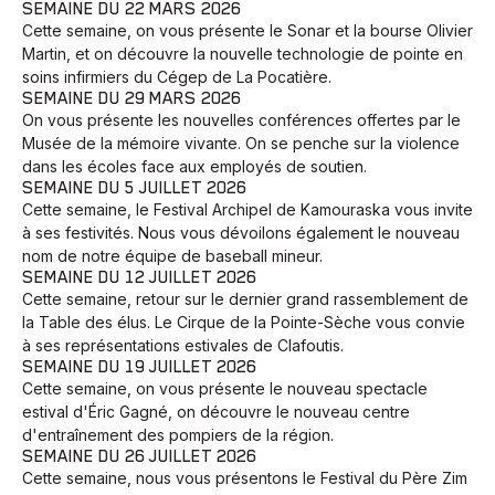
SEMAINE DU 22 MARS 2026
Cette semaine, on vous présente le Sonar et la bourse Olivier
Animaux
Avenir
Bingo
Communauté
Culture
Martin, et on découvre la nouvelle technologie de pointe en
soins infirmiers du Cégep de La Pocatière.
Développement
Histoires
Pêche
Santé
Sport
SEMAINE DU 29 MARS 2026
On vous présente les nouvelles conférences offertes par le
Voyage
Yoga
Musée de la mémoire vivante. On se penche sur la violence
dans les écoles face aux employés de soutien.
SEMAINE DU 5 JUILLET 2026
Cette semaine, le Festival Archipel de Kamouraska vous invite
à ses festivités. Nous vous dévoilons également le nouveau
nom de notre équipe de baseball mineur.
SEMAINE DU 12 JUILLET 2026
Cette semaine, retour sur le dernier grand rassemblement de
la Table des élus. Le Cirque de la Pointe-Sèche vous convie
à ses représentations estivales de Clafoutis.
SEMAINE DU 19 JUILLET 2026
Cette semaine, on vous présente le nouveau spectacle
estival d'Éric Gagné, on découvre le nouveau centre
d'entraînement des pompiers de la région.
SEMAINE DU 26 JUILLET 2026
Cette semaine, nous vous présentons le Festival du Père Zim