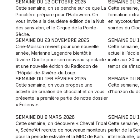
SEMAINE DU 12 OCTOBRE 2025
SEMAINE DU 
Cette semaine, on se penche sur ce que La
Cette semaine,
Pocatière prépare pour l’Halloween. On
formation extr
vous invite à la deuxième édition de la Nuit
en mycotourism
des sans-abri, et le Cirque de la Pointe-
soirées du Clo
Sèche.
SEMAINE DU 23 NOVEMBRE 2025
SEMAINE DU 1
Ciné-Moisson revient pour une nouvelle
Cette semaine,
année, Marianne Legendre bientôt à
actuel à l’écol
Rivière-Ouelle pour son nouveau spectacle
invite aux 30 a
et une nouvelle édition du Radiodon de
temps de s’insc
l'Hôpital-de-Rivière-du-Loup.
SEMAINE DU 1ER FÉVRIER 2025
SEMAINE DU 8
Cette semaine, on vous propose une
Cette semaine, 
activité de création de chocolat et on vous
d’horizon du do
présente la première partie de notre dossier
« Éoliens ».
SEMAINE DU 8 MARS 2026
SEMAINE DU 
Cette semaine, on découvre « Cheval Tribal
Cette semaine,
», Scène’Art recrute de nouveaux moniteurs
parler de la Se
pour la période estivale et la MRC de Kam.
intellectuelle,