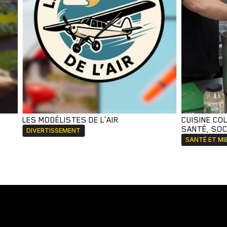
LES MODÉLISTES DE L’AIR
CUISINE CO
SANTÉ, SOCI
DIVERTISSEMENT
SANTÉ ET MI