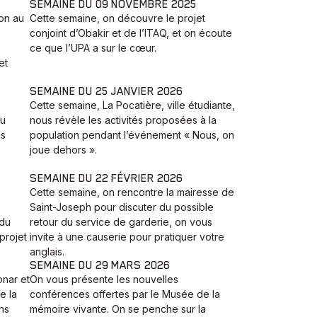
SEMAINE DU 09 NOVEMBRE 2025
on au
Cette semaine, on découvre le projet
conjoint d’Obakir et de l’ITAQ, et on écoute
ce que l’UPA a sur le cœur.
et
SEMAINE DU 25 JANVIER 2026
Cette semaine, La Pocatière, ville étudiante,
du
nous révèle les activités proposées à la
es
population pendant l’événement « Nous, on
joue dehors ».
SEMAINE DU 22 FÉVRIER 2026
Cette semaine, on rencontre la mairesse de
e
Saint-Joseph pour discuter du possible
 du
retour du service de garderie, on vous
projet
invite à une causerie pour pratiquer votre
anglais.
SEMAINE DU 29 MARS 2026
onar et
On vous présente les nouvelles
e la
conférences offertes par le Musée de la
ns
mémoire vivante. On se penche sur la