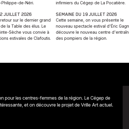
-Philippe-de-Néri.
infirmiers du Cégep de La Pocatière.
2 JUILLET 2026
SEMAINE DU 19 JUILLET 2026
retour sur le dernier grand
Cette semaine, on vous présente le
de la Table des élus. Le
nouveau spectacle estival d'Éric Gagn
ointe-Sèche vous convie à
découvre le nouveau centre d'entraî
ions estivales de Clafoutis.
des pompiers de la région.
on pour les centres-femmes de la région. Le Cégep de
éressante, et on découvre le projet de Vrille Art actuel.
Avenir
Bingo
Communauté
Culture
Développeme