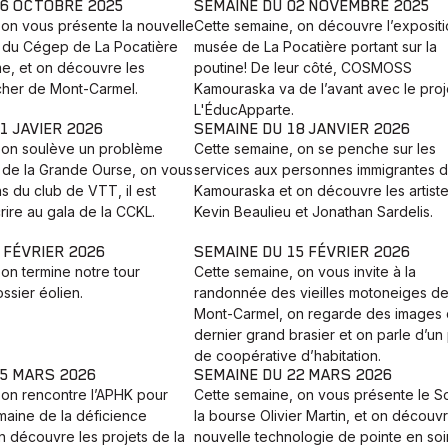
26 OCTOBRE 2025
SEMAINE DU 02 NOVEMBRE 2025
 on vous présente la nouvelle
Cette semaine, on découvre l’expositi
a du Cégep de La Pocatière
musée de La Pocatière portant sur la
e, et on découvre les
poutine! De leur côté, COSMOSS
cher de Mont-Carmel.
Kamouraska va de l’avant avec le proj
L'ÉducApparte.
1 JAVIER 2026
SEMAINE DU 18 JANVIER 2026
 on soulève un problème
Cette semaine, on se penche sur les
e de la Grande Ourse, on vous
services aux personnes immigrantes 
ns du club de VTT, il est
Kamouraska et on découvre les artist
rire au gala de la CCKL.
Kevin Beaulieu et Jonathan Sardelis.
 FÉVRIER 2026
SEMAINE DU 15 FÉVRIER 2026
on termine notre tour
Cette semaine, on vous invite à la
ssier éolien.
randonnée des vieilles motoneiges d
Mont-Carmel, on regarde des images
dernier grand brasier et on parle d’un 
de coopérative d’habitation.
15 MARS 2026
SEMAINE DU 22 MARS 2026
 on rencontre l’APHK pour
Cette semaine, on vous présente le S
maine de la déficience
la bourse Olivier Martin, et on découvr
 on découvre les projets de la
nouvelle technologie de pointe en soi