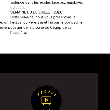
violence dans les écoles face aux employés
de soutien.
SEMAINE DU 26 JUILLET 2026
Cette semaine, nous vous présentons le
é, on
Festival du Père Zim et faisons le point sur le
nement
dossier de la piscine du Cégep de La
Pocatière.
nt