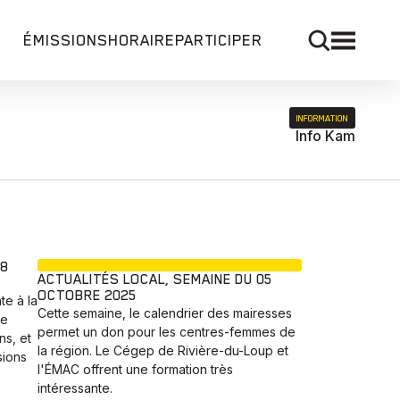
ÉMISSIONS
HORAIRE
PARTICIPER
INFORMATION
Info Kam
EN COURS
28
ACTUALITÉS LOCAL, SEMAINE DU 05
OCTOBRE 2025
e à la
Cette semaine, le calendrier des mairesses
ée
permet un don pour les centres-femmes de
ns, et
la région. Le Cégep de Rivière-du-Loup et
sions
l'ÉMAC offrent une formation très
intéressante.