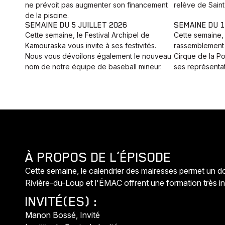
ne prévoit pas augmenter son financement
relève de Saint
de la piscine.
SEMAINE DU 5 JUILLET 2026
SEMAINE DU 1
Cette semaine, le Festival Archipel de
Cette semaine, 
Kamouraska vous invite à ses festivités.
rassemblement 
Nous vous dévoilons également le nouveau
Cirque de la P
nom de notre équipe de baseball mineur.
ses représentat
À PROPOS DE L’ÉPISODE
Cette semaine, le calendrier des mairesses permet un d
Rivière-du-Loup et l'ÉMAC offrent une formation très int
INVITÉ(ES) :
Animaux
Manon Bossé, Invité