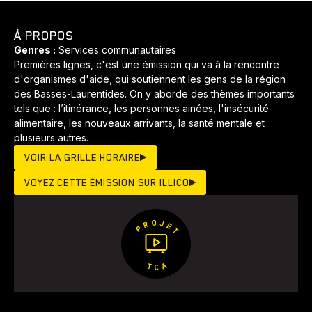
À PROPOS
Animaux
Avenir
Bingo
Communauté
Culture
Genres :
Services communautaires
Premières lignes, c'est une émission qui va à la rencontre
Développement
Histoires
Pêche
Santé
Sport
d'organismes d'aide, qui soutiennent les gens de la région
des Basses-Laurentides. On y aborde des thèmes importants
Voyage
Yoga
tels que : l’itinérance, les personnes ainées, l'insécurité
alimentaire, les nouveaux arrivants, la santé mentale et
plusieurs autres.
VOIR LA GRILLE HORAIRE
VOYEZ CETTE ÉMISSION SUR ILLICO