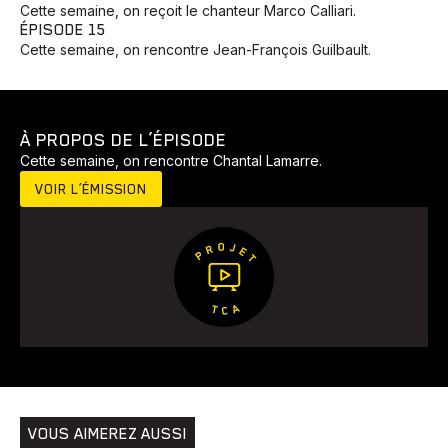
Cette semaine, on reçoit le chanteur Marco Calliari.
ÉPISODE 15
Cette semaine, on rencontre Jean-François Guilbault.
À PROPOS DE L’ÉPISODE
Cette semaine, on rencontre Chantal Lamarre.
VOIR L’ÉMISSION
Animaux
Avenir
Bingo
Communauté
Culture
Développement
Histoires
Pêche
Santé
Sport
Voyage
Yoga
VOUS AIMEREZ AUSSI