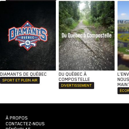
DIAMANTS DE QUÉBEC
DU QUÉBEC À
L'EN
COMPOSTELLE
NOUS
SPORT ET PLEIN AIR
MAIN
DIVERTISSEMENT
ÉCOR
À PROPOS
CONTACTEZ-NOUS