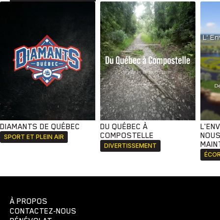
DIAMANTS DE QUÉBEC
DU QUÉBEC À
L'EN
COMPOSTELLE
NOUS
SPORT ET PLEIN AIR
MAIN
DIVERTISSEMENT
ÉCOR
À PROPOS
CONTACTEZ-NOUS