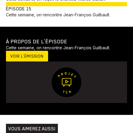
EN COURS
ÉPISODE 15
Cette semaine, on rencontre Jean-François Guilbault.
À PROPOS DE L’ÉPISODE
Cette semaine, on rencontre Jean-François Guilbault.
VOIR L’ÉMISSION
Animaux
Avenir
Bingo
Communauté
Culture
Développement
Histoires
Pêche
Santé
Sport
Voyage
Yoga
VOUS AIMEREZ AUSSI