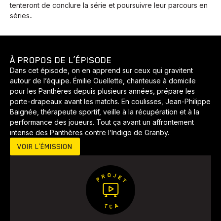
tenteront de conclure la série et poursuivre leur parcours en
séries..
À PROPOS DE L’ÉPISODE
Dans cet épisode, on en apprend sur ceux qui gravitent
autour de l’équipe. Émilie Ouellette, chanteuse à domicile
pour les Panthères depuis plusieurs années, prépare les
porte-drapeaux avant les matchs. En coulisses, Jean-Philippe
Baignée, thérapeute sportif, veille à la récupération et à la
performance des joueurs. Tout ça avant un affrontement
Animaux
Avenir
Bingo
Communauté
Culture
intense des Panthères contre l’Indigo de Granby.
Développement
Histoires
Pêche
Santé
Sport
VOIR L’ÉMISSION
Voyage
Yoga