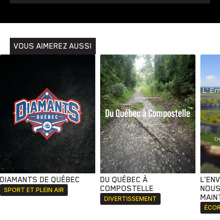
VOUS AIMEREZ AUSSI
DIAMANTS DE QUÉBEC
DU QUÉBEC À
L'EN
COMPOSTELLE
NOUS
SPORT ET PLEIN AIR
MAIN
DIVERTISSEMENT
ÉCOR