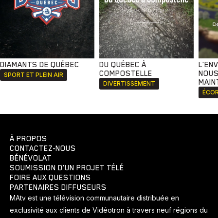
DIAMANTS DE QUÉBEC
DU QUÉBEC À
L'EN
COMPOSTELLE
NOUS
SPORT ET PLEIN AIR
MAIN
DIVERTISSEMENT
ÉCOR
À PROPOS
CONTACTEZ-NOUS
BÉNÉVOLAT
SOUMISSION D'UN PROJET TÉLÉ
FOIRE AUX QUESTIONS
PARTENAIRES DIFFUSEURS
MAtv est une télévision communautaire distribuée en
exclusivité aux clients de Vidéotron à travers neuf régions du