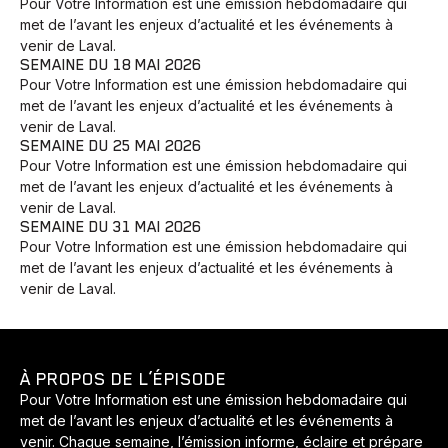
Pour Votre Information est une émission hebdomadaire qui
met de l’avant les enjeux d’actualité et les événements à
venir de Laval.
SEMAINE DU 18 MAI 2026
Pour Votre Information est une émission hebdomadaire qui
met de l’avant les enjeux d’actualité et les événements à
venir de Laval.
Animaux
Avenir
Bingo
Communauté
Culture
SEMAINE DU 25 MAI 2026
Développement
Histoires
Pêche
Santé
Sport
Pour Votre Information est une émission hebdomadaire qui
met de l’avant les enjeux d’actualité et les événements à
Voyage
Yoga
venir de Laval.
SEMAINE DU 31 MAI 2026
Pour Votre Information est une émission hebdomadaire qui
met de l’avant les enjeux d’actualité et les événements à
venir de Laval.
À PROPOS DE L’ÉPISODE
Pour Votre Information est une émission hebdomadaire qui
met de l’avant les enjeux d’actualité et les événements à
venir. Chaque semaine, l’émission informe, éclaire et prépare