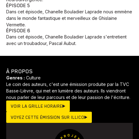
ÉPISODE 5
Dans cet épisode, Chanelle Bouladier Laprade nous emmène
dans le monde fantastique et merveilleux de Ghislaine
Vermette.
ÉPISODE 6
Animaux
Avenir
Bingo
Communauté
Culture
Dans cet épisode, Chanelle Bouladier Laprade s'entretient
Développement
Histoires
Pêche
Santé
Sport
avec un troubadour, Pascal Aubut.
Voyage
Yoga
À PROPOS
Genres :
Culture
Le coin des auteurs, c'est une émission produite par la TVC
Basse-Lièvre, qui met en lumière des auteurs. Ils viendront
nous parler de leur parcours et de leur passion de l'écriture.
VOIR LA GRILLE HORAIRE
VOYEZ CETTE ÉMISSION SUR ILLICO